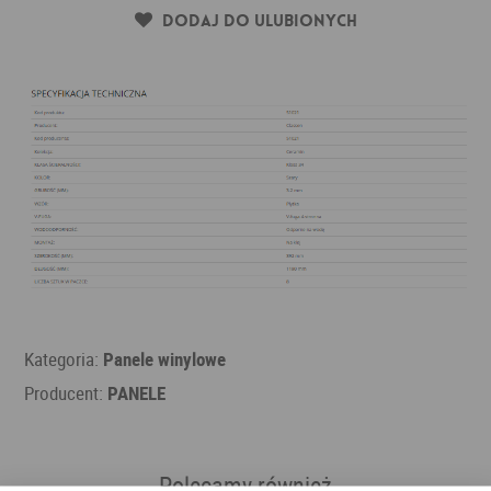
Dodaj do ulubionych
Kategoria:
Panele winylowe
Producent:
PANELE
Polecamy również