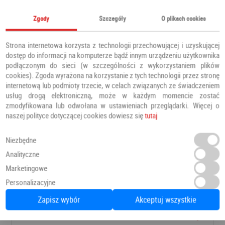
Zgody
Szczegóły
O plikach cookies
Strona internetowa korzysta z technologii przechowującej i uzyskującej
dostęp do informacji na komputerze bądź innym urządzeniu użytkownika
podłączonym do sieci (w szczególności z wykorzystaniem plików
cookies). Zgoda wyrażona na korzystanie z tych technologii przez stronę
internetową lub podmioty trzecie, w celach związanych ze świadczeniem
usług drogą elektroniczną, może w każdym momencie zostać
zmodyfikowana lub odwołana w ustawieniach przeglądarki. Więcej o
naszej polityce dotyczącej cookies dowiesz się
tutaj
Niezbędne
Analityczne
Panele Winylowe SPC LVT Besancon 54641 Klasa 34 4.5 mm
Marketingowe
Panele winylowe
PANELE
Personalizacyjne
Zapisz wybór
Akceptuj wszystkie
Zapytaj o cenę
Dodaj do ulubionych