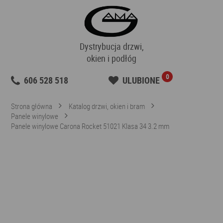
Dystrybucja drzwi,
okien i podłóg
0
606 528 518
ULUBIONE
Strona główna
Katalog drzwi, okien i bram
Panele winylowe
Panele winylowe Carona Rocket 51021 Klasa 34 3.2 mm