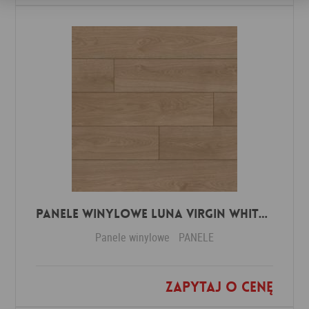
Panele winylowe Luna virgin white 57588 Klasa 34 3 mm
Panele winylowe
PANELE
Zapytaj o cenę
Dodaj do ulubionych