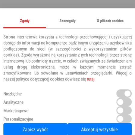
Polecamy również
Zgody
Szczegóły
O plikach cookies
Strona internetowa korzysta z technologii przechowującej i uzyskującej
dostęp do informacji na komputerze bądź innym urządzeniu użytkownika
podłączonym do sieci (w szczególności z wykorzystaniem plików
cookies). Zgoda wyrażona na korzystanie z tych technologii przez stronę
internetową lub podmioty trzecie, w celach związanych ze świadczeniem
usług drogą elektroniczną, może w każdym momencie zostać
zmodyfikowana lub odwołana w ustawieniach przeglądarki. Więcej o
naszej polityce dotyczącej cookies dowiesz się
tutaj
Niezbędne
Analityczne
Marketingowe
Panele Winylowe SPC LVT Besancon 54641 Klasa 34 4.5 mm
Personalizacyjne
Panele winylowe
PANELE
Zapisz wybór
Akceptuj wszystkie