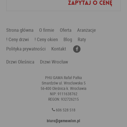
Zapytaj o cenę
Dodaj do ulubionych
Strona główna
O firmie
Oferta
Aranżacje
! Ceny drzwi
! Ceny okien
Blog
Raty
Polityka prywatności
Kontakt
Drzwi Oleśnica
Drzwi Wrocław
PHU GAMA Rafał Pałka
Smardzów ul. Wrocławska 5
56-400 Oleśnica k. Wrocławia
NIP: 9111638762
REGON: 932726215
606 528 518
biuro@gamasalon.pl