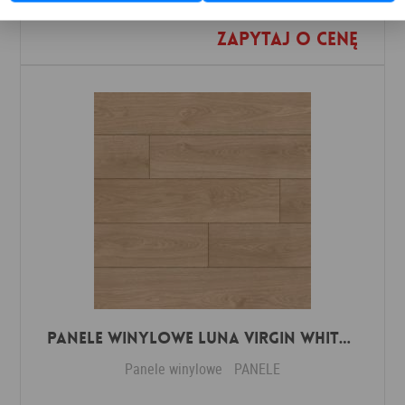
Zapytaj o cenę
Dodaj do ulubionych
Panele winylowe Luna virgin white 57588 Klasa 34 3 mm
Panele winylowe
PANELE