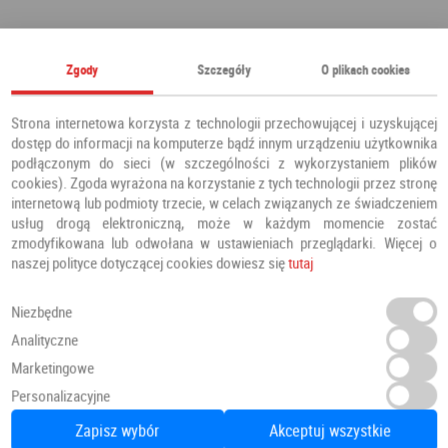
Polecamy również
Zgody
Szczegóły
O plikach cookies
Strona internetowa korzysta z technologii przechowującej i uzyskującej
dostęp do informacji na komputerze bądź innym urządzeniu użytkownika
podłączonym do sieci (w szczególności z wykorzystaniem plików
cookies). Zgoda wyrażona na korzystanie z tych technologii przez stronę
internetową lub podmioty trzecie, w celach związanych ze świadczeniem
usług drogą elektroniczną, może w każdym momencie zostać
zmodyfikowana lub odwołana w ustawieniach przeglądarki. Więcej o
naszej polityce dotyczącej cookies dowiesz się
tutaj
Niezbędne
Analityczne
Marketingowe
Panele Winylowe SPC LVT Besancon 54641 Klasa 34 4.5 mm
Personalizacyjne
Panele winylowe
PANELE
Zapisz wybór
Akceptuj wszystkie