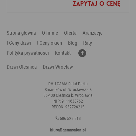
Zapytaj o cenę
Dodaj do ulubionych
Strona główna
O firmie
Oferta
Aranżacje
! Ceny drzwi
! Ceny okien
Blog
Raty
Polityka prywatności
Kontakt
Drzwi Oleśnica
Drzwi Wrocław
PHU GAMA Rafał Pałka
Smardzów ul. Wrocławska 5
56-400 Oleśnica k. Wrocławia
NIP: 9111638762
REGON: 932726215
606 528 518
biuro@gamasalon.pl