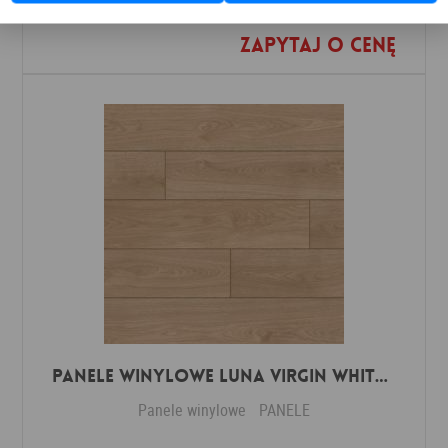
Zapytaj o cenę
Dodaj do ulubionych
Panele winylowe Luna virgin white 57588 Klasa 34 3 mm
Panele winylowe
PANELE