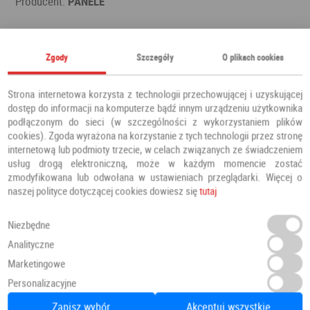
Producent:
PANELE
Polecamy również
Zgody
Szczegóły
O plikach cookies
Strona internetowa korzysta z technologii przechowującej i uzyskującej
dostęp do informacji na komputerze bądź innym urządzeniu użytkownika
podłączonym do sieci (w szczególności z wykorzystaniem plików
cookies). Zgoda wyrażona na korzystanie z tych technologii przez stronę
internetową lub podmioty trzecie, w celach związanych ze świadczeniem
usług drogą elektroniczną, może w każdym momencie zostać
zmodyfikowana lub odwołana w ustawieniach przeglądarki. Więcej o
naszej polityce dotyczącej cookies dowiesz się
tutaj
Niezbędne
Analityczne
Marketingowe
Personalizacyjne
Panele Winylowe SPC LVT Besancon 54641 Klasa 34 4.5 mm
Zapisz wybór
Akceptuj wszystkie
Panele winylowe
PANELE