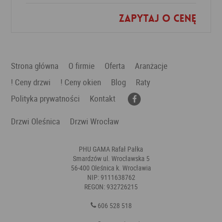
Zapytaj o cenę
Dodaj do ulubionych
Strona główna
O firmie
Oferta
Aranżacje
! Ceny drzwi
! Ceny okien
Blog
Raty
Polityka prywatności
Kontakt
Drzwi Oleśnica
Drzwi Wrocław
PHU GAMA Rafał Pałka
Smardzów ul. Wrocławska 5
56-400 Oleśnica k. Wrocławia
NIP: 9111638762
REGON: 932726215
606 528 518