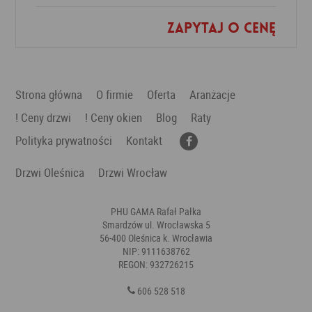
Zapytaj o cenę
Dodaj do ulubionych
Strona główna
O firmie
Oferta
Aranżacje
! Ceny drzwi
! Ceny okien
Blog
Raty
Polityka prywatności
Kontakt
Drzwi Oleśnica
Drzwi Wrocław
PHU GAMA Rafał Pałka
Smardzów ul. Wrocławska 5
56-400 Oleśnica k. Wrocławia
NIP: 9111638762
REGON: 932726215
606 528 518