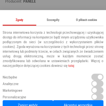
Producent:
PANELE
Polecamy również
Zgody
Szczegóły
O plikach cookies
Strona internetowa korzysta z technologii przechowującej i uzyskującej
dostęp do informacji na komputerze bądź innym urządzeniu użytkownika
podłączonym do sieci (w szczególności z wykorzystaniem plików
cookies). Zgoda wyrażona na korzystanie z tych technologii przez stronę
internetową lub podmioty trzecie, w celach związanych ze świadczeniem
usług drogą elektroniczną, może w każdym momencie zostać
zmodyfikowana lub odwołana w ustawieniach przeglądarki. Więcej o
naszej polityce dotyczącej cookies dowiesz się
tutaj
Niezbędne
Analityczne
Marketingowe
Personalizacyjne
Panele Winylowe SPC LVT Besancon 54641 Klasa 34 4.5 mm
Zapisz wybór
Akceptuj wszystkie