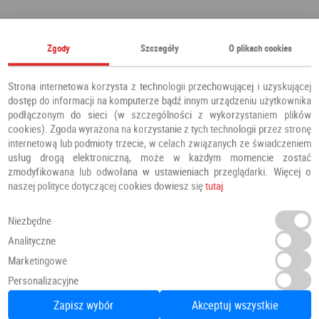
Polecamy również
Zgody
Szczegóły
O plikach cookies
Strona internetowa korzysta z technologii przechowującej i uzyskującej
dostęp do informacji na komputerze bądź innym urządzeniu użytkownika
podłączonym do sieci (w szczególności z wykorzystaniem plików
cookies). Zgoda wyrażona na korzystanie z tych technologii przez stronę
internetową lub podmioty trzecie, w celach związanych ze świadczeniem
usług drogą elektroniczną, może w każdym momencie zostać
zmodyfikowana lub odwołana w ustawieniach przeglądarki. Więcej o
naszej polityce dotyczącej cookies dowiesz się
tutaj
Niezbędne
Analityczne
Marketingowe
Panele Winylowe SPC LVT Besancon 54641 Klasa 34 4.5 mm
Personalizacyjne
Panele winylowe
PANELE
Zapisz wybór
Akceptuj wszystkie