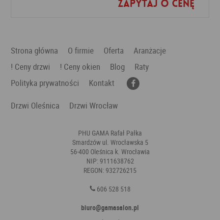
Zapytaj o cenę
Dodaj do ulubionych
Strona główna
O firmie
Oferta
Aranżacje
! Ceny drzwi
! Ceny okien
Blog
Raty
Polityka prywatności
Kontakt
Drzwi Oleśnica
Drzwi Wrocław
PHU GAMA Rafał Pałka
Smardzów ul. Wrocławska 5
56-400 Oleśnica k. Wrocławia
NIP: 9111638762
REGON: 932726215
606 528 518
biuro@gamasalon.pl