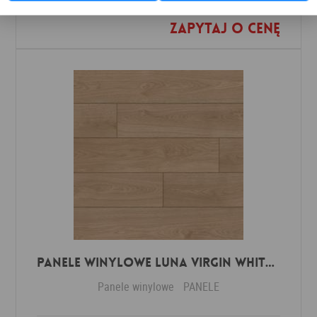
Zapytaj o cenę
Dodaj do ulubionych
Panele winylowe Luna virgin white 57588 Klasa 34 3 mm
Panele winylowe
PANELE