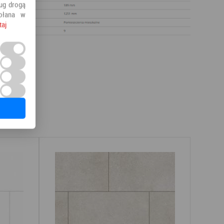
ług drogą
ołana w
taj