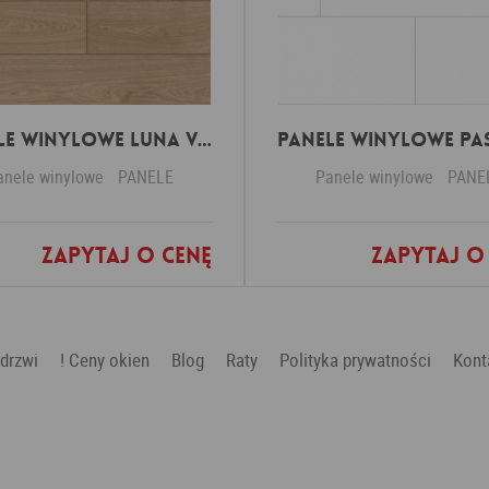
Panele winylowe Luna virgin white 57588 Klasa 34 3 mm
anele winylowe
PANELE
Panele winylowe
PANE
Zapytaj o cenę
Zapytaj o
Dodaj do ulubionych
Dodaj do ulubio
 drzwi
! Ceny okien
Blog
Raty
Polityka prywatności
Kont