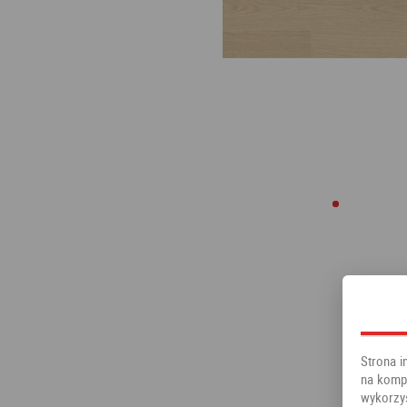
Strona i
na kompu
wykorzy