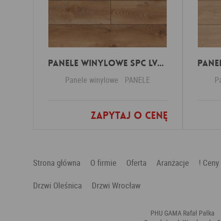
Panele Winylowe SPC LVT Besancon 54641 Klasa 34 4.5 mm
Panele winylowe
PANELE
P
Zapytaj o cenę
Dodaj do ulubionych
Strona główna
O firmie
Oferta
Aranżacje
! Ceny
Drzwi Oleśnica
Drzwi Wrocław
PHU GAMA Rafał Pałka