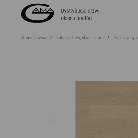
Dystrybucja drzwi,
okien i podłóg
Strona główna
Katalog drzwi, okien i bram
Panele winyl