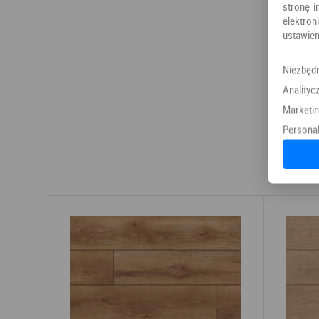
stronę i
elektr
ustawien
Niezbęd
Analityc
Marketi
Personal