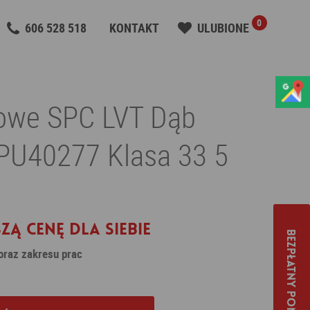
0
606 528 518
KONTAKT
ULUBIONE
lowe SPC LVT Dąb
PU40277 Klasa 33 5
zą cenę dla siebie
Bezpłatny pomiar
 oraz zakresu prac