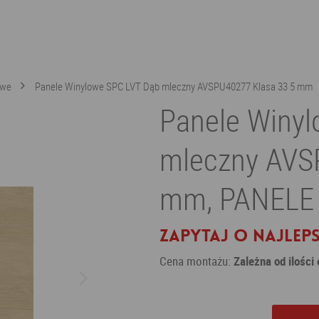
owe
Panele Winylowe SPC LVT Dąb mleczny AVSPU40277 Klasa 33 5 mm
Panele Winy
mleczny AVS
mm, PANELE
Zapytaj o najleps
Cena montażu:
Zależna od ilości