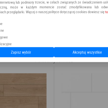
nternetową lub podmioty trzecie, w celach związanych ze świadczeniem us
oniczną, może w każdym momencie zostać zmodyfikowana lub odw
iach przeglądarki. Więcej o naszej polityce dotyczącej cookies dowiesz się
tu
ne
zne
Kategoria:
Panele winylowe
ngowe
Producent:
PANELE
izacyjne
Zapisz wybór
Akceptuj wszystkie
Polecamy również