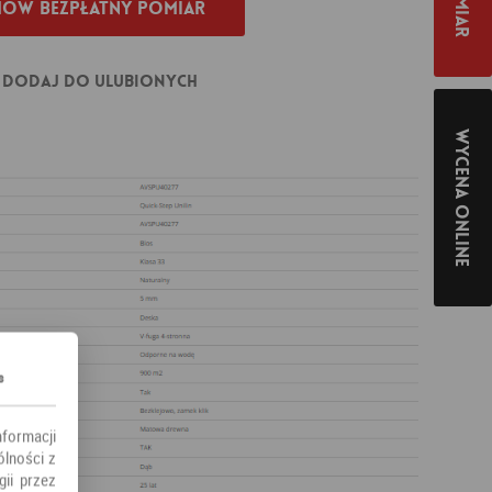
ów bezpłatny pomiar
Dodaj do ulubionych
Wycena online
s
nformacji
ólności z
ii przez