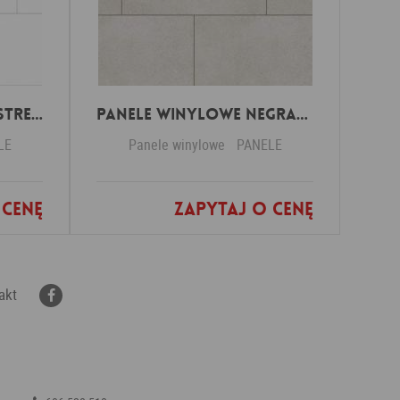
Panele winylowe Pastrengo marmor beige 57590 Klasa 34 3 mm
Panele winylowe Negrar off black 57614 Klasa 34 3 mm
LE
Panele winylowe
PANELE
 cenę
Zapytaj o cenę
nych
Dodaj do ulubionych
akt