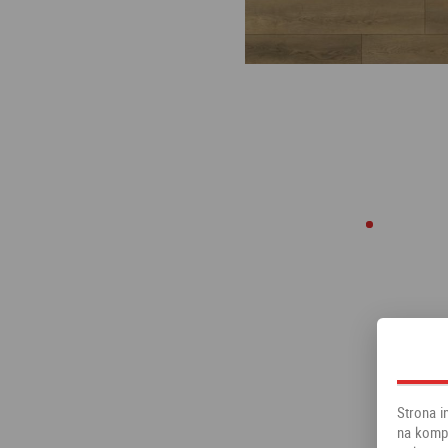
Strona i
na kompu