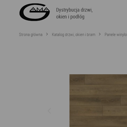
Dystrybucja drzwi,
okien i podłóg
Strona główna
Katalog drzwi, okien i bram
Panele winyl