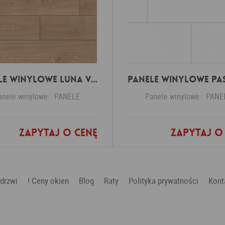
Panele winylowe Luna virgin white 57588 Klasa 34 3 mm
anele winylowe
PANELE
Panele winylowe
PANE
Zapytaj o cenę
Zapytaj o
Dodaj do ulubionych
Dodaj do ulubio
 drzwi
! Ceny okien
Blog
Raty
Polityka prywatności
Kont