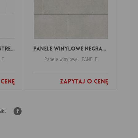
Panele winylowe Pastrengo marmor beige 57590 Klasa 34 3 mm
Panele winylowe Negrar off black 57614 Klasa 34 3 mm
LE
Panele winylowe
PANELE
 cenę
Zapytaj o cenę
nych
Dodaj do ulubionych
akt