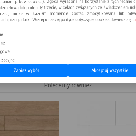
staniem plików cookies). Zgoda wyrażona na korzystanie z tych technolog
nternetową lub podmioty trzecie, w celach związanych ze świadczeniem us
oniczną, może w każdym momencie zostać zmodyfikowana lub odw
iach przeglądarki. Więcej o naszej polityce dotyczącej cookies dowiesz się
tu
ne
zne
Kategoria:
Panele winylowe
ngowe
Producent:
PANELE
izacyjne
Zapisz wybór
Akceptuj wszystkie
Polecamy również