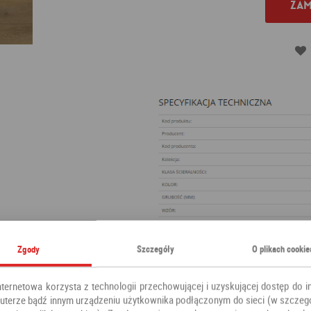
Zam
Zgody
Szczegóły
O plikach cookie
nternetowa korzysta z technologii przechowującej i uzyskującej dostęp do i
terze bądź innym urządzeniu użytkownika podłączonym do sieci (w szczeg