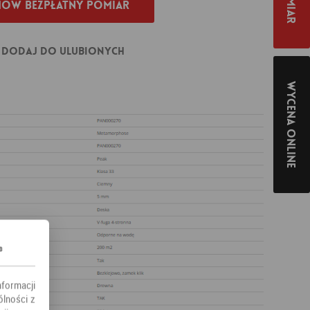
ów bezpłatny pomiar
Dodaj do ulubionych
Wycena online
s
nformacji
ólności z