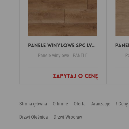
Panele Winylowe SPC LVT Besancon 54641 Klasa 34 4.5 mm
Panele winylowe
PANELE
P
Zapytaj o cenę
Dodaj do ulubionych
Strona główna
O firmie
Oferta
Aranżacje
! Ceny
Drzwi Oleśnica
Drzwi Wrocław