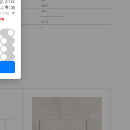
ii przez
ług drogą
ołana w
taj