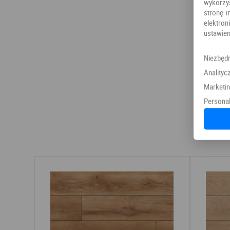
wykorzy
stronę i
elektr
ustawien
Niezbęd
Analityc
Marketi
Personal