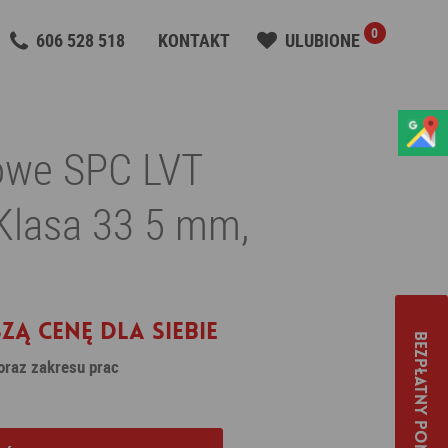
0
606 528 518
KONTAKT
ULUBIONE
owe SPC LVT
Klasa 33 5 mm,
zą cenę dla siebie
Bezpłatny pomiar
 oraz zakresu prac