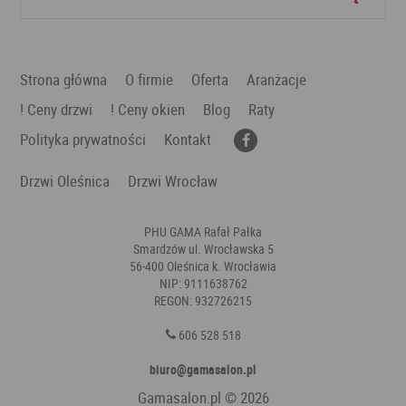
Strona główna
O firmie
Oferta
Aranżacje
! Ceny drzwi
! Ceny okien
Blog
Raty
Polityka prywatności
Kontakt
Drzwi Oleśnica
Drzwi Wrocław
PHU GAMA Rafał Pałka
Smardzów ul. Wrocławska 5
56-400 Oleśnica k. Wrocławia
NIP: 9111638762
REGON: 932726215
606 528 518
biuro@gamasalon.pl
Gamasalon.pl
© 2026