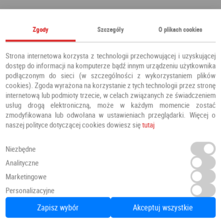
Polecamy również
Zgody
Szczegóły
O plikach cookies
Strona internetowa korzysta z technologii przechowującej i uzyskującej
dostęp do informacji na komputerze bądź innym urządzeniu użytkownika
podłączonym do sieci (w szczególności z wykorzystaniem plików
cookies). Zgoda wyrażona na korzystanie z tych technologii przez stronę
internetową lub podmioty trzecie, w celach związanych ze świadczeniem
usług drogą elektroniczną, może w każdym momencie zostać
zmodyfikowana lub odwołana w ustawieniach przeglądarki. Więcej o
naszej polityce dotyczącej cookies dowiesz się
tutaj
Niezbędne
Analityczne
Marketingowe
Panele Winylowe SPC LVT Besancon 54641 Klasa 34 4.5 mm
Personalizacyjne
Panele winylowe
PANELE
Zapisz wybór
Akceptuj wszystkie