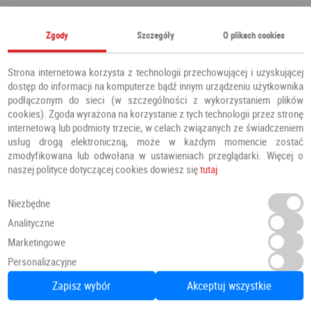
Polecamy również
Zgody
Szczegóły
O plikach cookies
Strona internetowa korzysta z technologii przechowującej i uzyskującej
dostęp do informacji na komputerze bądź innym urządzeniu użytkownika
podłączonym do sieci (w szczególności z wykorzystaniem plików
cookies). Zgoda wyrażona na korzystanie z tych technologii przez stronę
internetową lub podmioty trzecie, w celach związanych ze świadczeniem
usług drogą elektroniczną, może w każdym momencie zostać
zmodyfikowana lub odwołana w ustawieniach przeglądarki. Więcej o
naszej polityce dotyczącej cookies dowiesz się
tutaj
Niezbędne
Analityczne
Panele Winylowe SPC LVT Besancon 54641 Klasa 34 4.5 mm
Marketingowe
Personalizacyjne
Panele winylowe
PANELE
Zapisz wybór
Akceptuj wszystkie