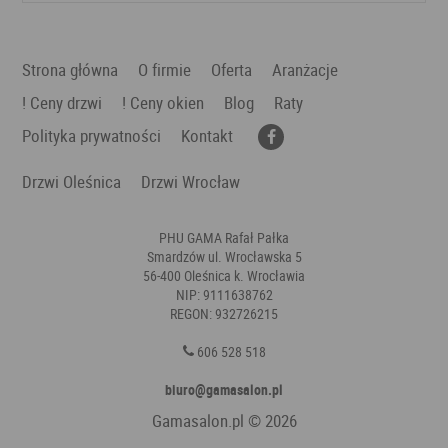
Strona główna
O firmie
Oferta
Aranżacje
! Ceny drzwi
! Ceny okien
Blog
Raty
Polityka prywatności
Kontakt
Drzwi Oleśnica
Drzwi Wrocław
PHU GAMA Rafał Pałka
Smardzów ul. Wrocławska 5
56-400 Oleśnica k. Wrocławia
NIP: 9111638762
REGON: 932726215
606 528 518
biuro@gamasalon.pl
Gamasalon.pl
© 2026