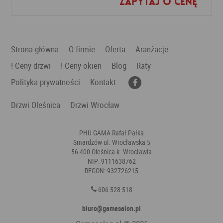
Zapytaj o cenę
Dodaj do ulubionych
Strona główna
O firmie
Oferta
Aranżacje
! Ceny drzwi
! Ceny okien
Blog
Raty
Polityka prywatności
Kontakt
Drzwi Oleśnica
Drzwi Wrocław
PHU GAMA Rafał Pałka
Smardzów ul. Wrocławska 5
56-400 Oleśnica k. Wrocławia
NIP: 9111638762
REGON: 932726215
606 528 518
biuro@gamasalon.pl