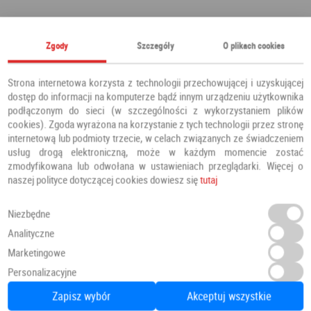
Polecamy również
Zgody
Szczegóły
O plikach cookies
Strona internetowa korzysta z technologii przechowującej i uzyskującej
dostęp do informacji na komputerze bądź innym urządzeniu użytkownika
podłączonym do sieci (w szczególności z wykorzystaniem plików
cookies). Zgoda wyrażona na korzystanie z tych technologii przez stronę
internetową lub podmioty trzecie, w celach związanych ze świadczeniem
usług drogą elektroniczną, może w każdym momencie zostać
zmodyfikowana lub odwołana w ustawieniach przeglądarki. Więcej o
naszej polityce dotyczącej cookies dowiesz się
tutaj
Niezbędne
Analityczne
Marketingowe
Panele Winylowe SPC LVT Besancon 54641 Klasa 34 4.5 mm
Personalizacyjne
Panele winylowe
PANELE
Zapisz wybór
Akceptuj wszystkie