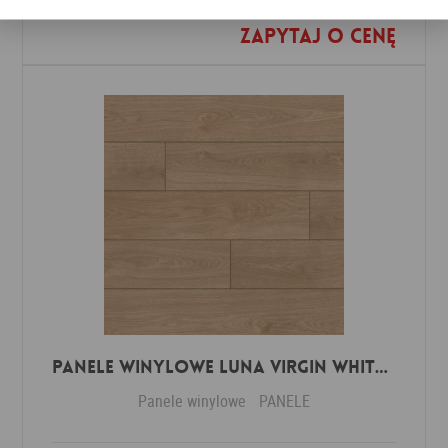
Zapytaj o cenę
Dodaj do ulubionych
Panele winylowe Luna virgin white 57588 Klasa 34 3 mm
Panele winylowe
PANELE