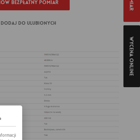
ów bezpłatny pomiar
Dodaj do ulubionych
Wycena online
s
nformacji