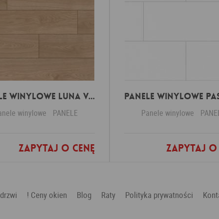
Panele winylowe Luna virgin white 57588 Klasa 34 3 mm
anele winylowe
PANELE
Panele winylowe
PANE
Zapytaj o cenę
Zapytaj o
Dodaj do ulubionych
Dodaj do ulubio
 drzwi
! Ceny okien
Blog
Raty
Polityka prywatności
Kont