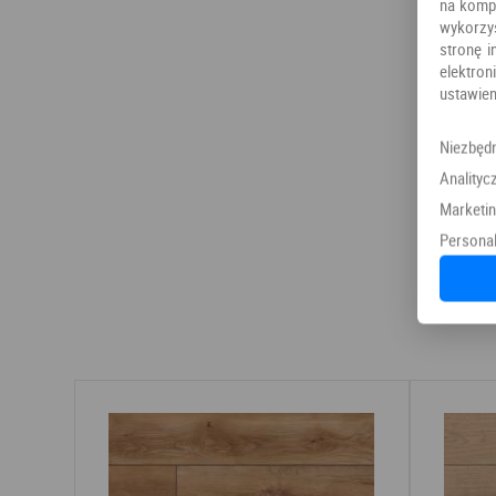
na kompu
wykorzy
stronę i
elektr
ustawien
Niezbęd
Analityc
Marketi
Personal