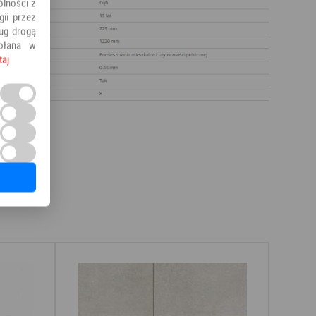
ólności z
ii przez
ług drogą
ołana w
taj