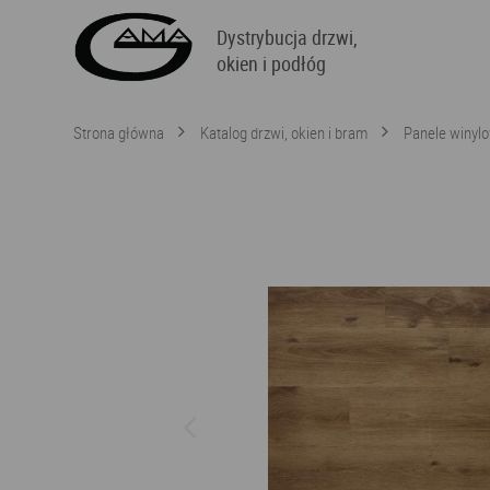
Dystrybucja drzwi,
okien i podłóg
Strona główna
Katalog drzwi, okien i bram
Panele winyl