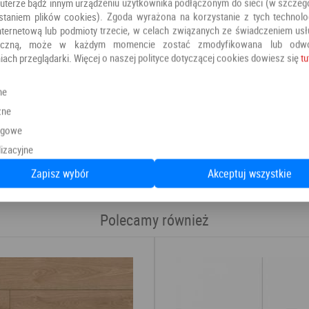
terze bądź innym urządzeniu użytkownika podłączonym do sieci (w szczeg
staniem plików cookies). Zgoda wyrażona na korzystanie z tych technolog
nternetową lub podmioty trzecie, w celach związanych ze świadczeniem us
oniczną, może w każdym momencie zostać zmodyfikowana lub odw
iach przeglądarki. Więcej o naszej polityce dotyczącej cookies dowiesz się
tu
ne
zne
ngowe
Kategoria:
Panele winylowe
izacyjne
Producent:
PANELE
Zapisz wybór
Akceptuj wszystkie
Polecamy również