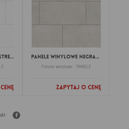
Panele winylowe Pastrengo marmor beige 57590 Klasa 34 3 mm
Panele winylowe Negrar off black 57614 Klasa 34 3 mm
LE
Panele winylowe
PANELE
 cenę
Zapytaj o cenę
nych
Dodaj do ulubionych
akt