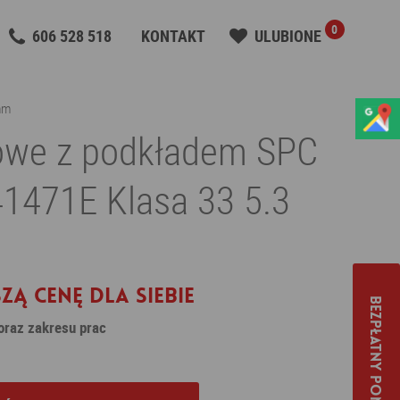
0
606 528 518
KONTAKT
ULUBIONE
mm
lowe z podkładem SPC
1471E Klasa 33 5.3
zą cenę dla siebie
Bezpłatny pomiar
 oraz zakresu prac