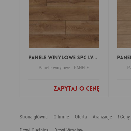
Panele Winylowe SPC LVT Besancon 54641 Klasa 34 4.5 mm
Panele winylowe
PANELE
P
Zapytaj o cenę
Dodaj do ulubionych
Strona główna
O firmie
Oferta
Aranżacje
! Ceny
Drzwi Oleśnica
Drzwi Wrocław