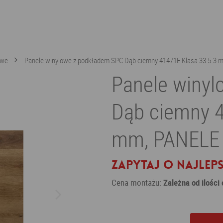
owe
Panele winylowe z podkładem SPC Dąb ciemny 41471E Klasa 33 5.3 
Panele winy
Dąb ciemny 4
mm, PANELE
Zapytaj o najleps
Cena montażu:
Zależna od ilości