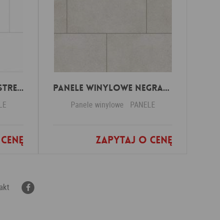
Panele winylowe Pastrengo marmor beige 57590 Klasa 34 3 mm
Panele winylowe Negrar off black 57614 Klasa 34 3 mm
LE
Panele winylowe
PANELE
 cenę
Zapytaj o cenę
nych
Dodaj do ulubionych
akt