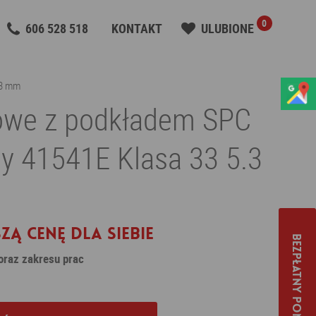
0
606 528 518
KONTAKT
ULUBIONE
.3 mm
lowe z podkładem SPC
y 41541E Klasa 33 5.3
zą cenę dla siebie
Bezpłatny pomiar
 oraz zakresu prac