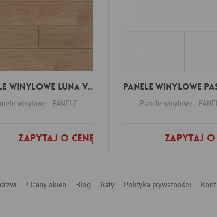
Panele winylowe Luna virgin white 57588 Klasa 34 3 mm
anele winylowe
PANELE
Panele winylowe
PANE
Zapytaj o cenę
Zapytaj o
Dodaj do ulubionych
Dodaj do ulubio
 drzwi
! Ceny okien
Blog
Raty
Polityka prywatności
Kont