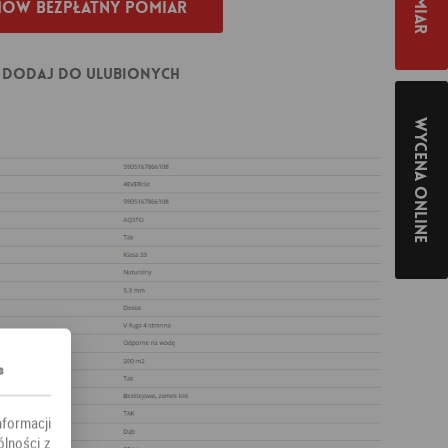
ów bezpłatny pomiar
Dodaj do ulubionych
Wycena online
s
nformacji
ólności z