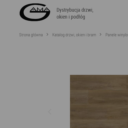
Dystrybucja drzwi,
okien i podłóg
Strona główna
Katalog drzwi, okien i bram
Panele winyl