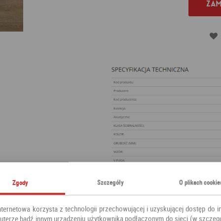
Zam
Zgody
Szczegóły
O plikach cookie
nternetowa korzysta z technologii przechowującej i uzyskującej dostęp do i
terze bądź innym urządzeniu użytkownika podłączonym do sieci (w szczeg