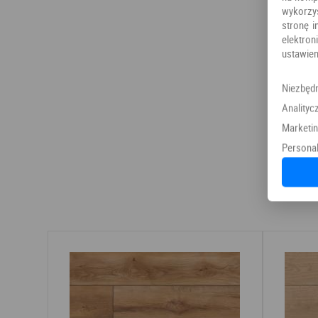
wykorzy
stronę i
elektr
ustawien
Niezbęd
Analityc
Marketi
Personal