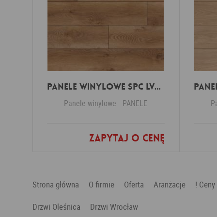
Panele Winylowe SPC LVT Besancon 54641 Klasa 34 4.5 mm
Panele winylowe
PANELE
P
Zapytaj o cenę
Dodaj do ulubionych
Strona główna
O firmie
Oferta
Aranżacje
! Ceny
Drzwi Oleśnica
Drzwi Wrocław