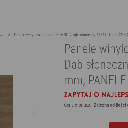
owe
Panele winylowe z podkładem SPC Dąb słoneczny 41541E Klasa 33 5
Panele winy
Dąb słoneczn
mm, PANELE
Zapytaj o najleps
Cena montażu:
Zależna od ilości