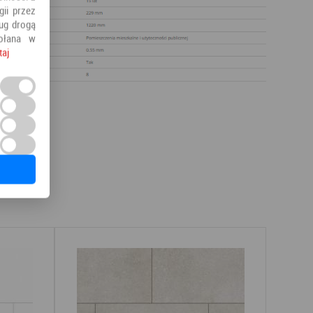
ii przez
ług drogą
ołana w
taj