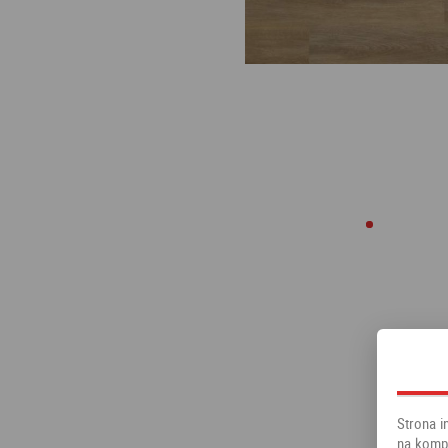
Strona i
na kompu