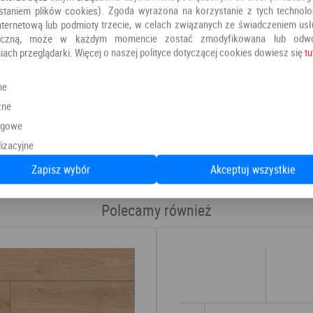
staniem plików cookies). Zgoda wyrażona na korzystanie z tych technolog
nternetową lub podmioty trzecie, w celach związanych ze świadczeniem us
oniczną, może w każdym momencie zostać zmodyfikowana lub odw
iach przeglądarki. Więcej o naszej polityce dotyczącej cookies dowiesz się
tu
ne
zne
ngowe
Kategoria:
Panele winylowe
izacyjne
Producent:
PANELE
Zapisz wybór
Akceptuj wszystkie
Polecamy również