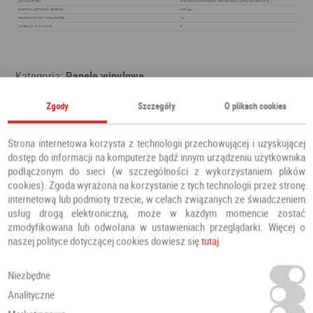
Kategoria:
Panele winylowe
Producent:
PANELE
Zgody
Szczegóły
O plikach cookies
Strona internetowa korzysta z technologii przechowującej i uzyskującej
Polecamy również
dostęp do informacji na komputerze bądź innym urządzeniu użytkownika
podłączonym do sieci (w szczególności z wykorzystaniem plików
cookies). Zgoda wyrażona na korzystanie z tych technologii przez stronę
internetową lub podmioty trzecie, w celach związanych ze świadczeniem
usług drogą elektroniczną, może w każdym momencie zostać
zmodyfikowana lub odwołana w ustawieniach przeglądarki. Więcej o
naszej polityce dotyczącej cookies dowiesz się
tutaj
Niezbędne
Analityczne