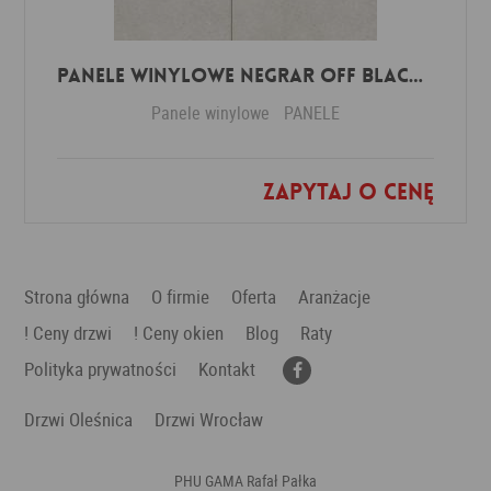
Panele winylowe Negrar off black 57614 Klasa 34 3 mm
Panele winylowe
PANELE
Zapytaj o cenę
Dodaj do ulubionych
Strona główna
O firmie
Oferta
Aranżacje
! Ceny drzwi
! Ceny okien
Blog
Raty
Polityka prywatności
Kontakt
Drzwi Oleśnica
Drzwi Wrocław
PHU GAMA Rafał Pałka