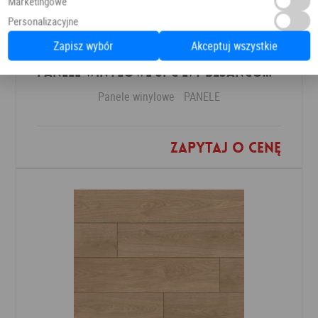
Marketingowe
Personalizacyjne
Zapisz wybór
Akceptuj wszystkie
Panele Winylowe SPC LVT Besancon 54641 Klasa 34 4.5 mm
Panele winylowe
PANELE
Zapytaj o cenę
Dodaj do ulubionych