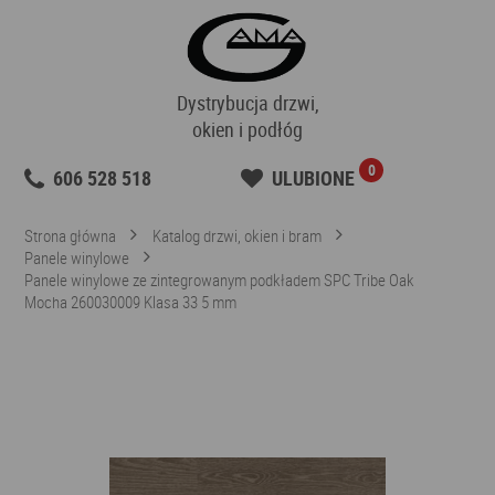
Dystrybucja drzwi,
okien i podłóg
0
606 528 518
ULUBIONE
Strona główna
Katalog drzwi, okien i bram
Panele winylowe
Panele winylowe ze zintegrowanym podkładem SPC Tribe Oak
Mocha 260030009 Klasa 33 5 mm