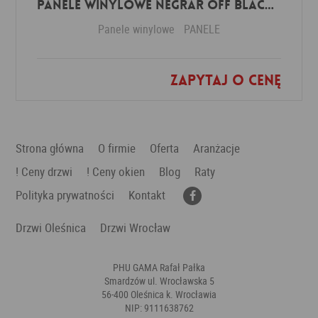
Panele winylowe Negrar off black 57614 Klasa 34 3 mm
Panele winylowe
PANELE
Zapytaj o cenę
Dodaj do ulubionych
Strona główna
O firmie
Oferta
Aranżacje
! Ceny drzwi
! Ceny okien
Blog
Raty
Polityka prywatności
Kontakt
Drzwi Oleśnica
Drzwi Wrocław
PHU GAMA Rafał Pałka
Smardzów ul. Wrocławska 5
56-400 Oleśnica k. Wrocławia
NIP: 9111638762