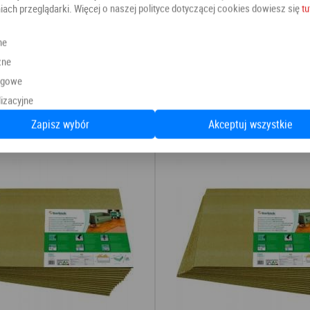
iach przeglądarki. Więcej o naszej polityce dotyczącej cookies dowiesz się
tu
Kategoria:
Podkłady
ne
zne
Producent:
Podkłady
ngowe
izacyjne
Polecamy również
Zapisz wybór
Akceptuj wszystkie