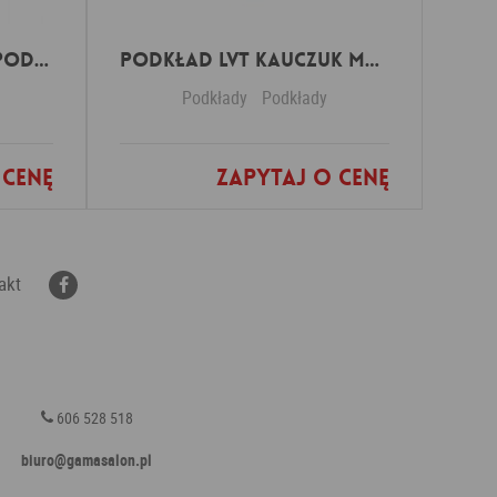
Podkład Eko Płyta podłogowa 4mm
Podkład LVT Kauczuk MAXALU Extreme 1.1
Podkłady
Podkłady
 cenę
Zapytaj o cenę
nych
Dodaj do ulubionych
akt
606 528 518
biuro@gamasalon.pl