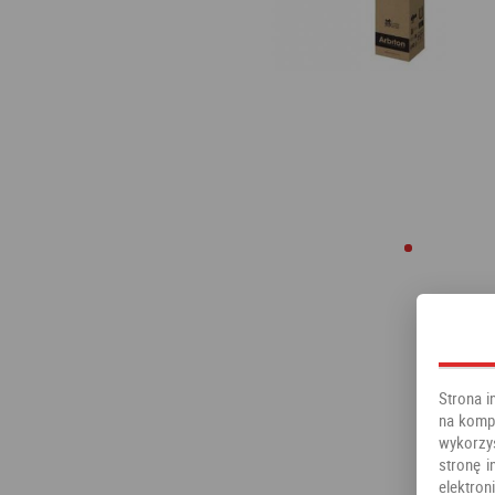
Strona i
na kompu
wykorzy
stronę i
elektr