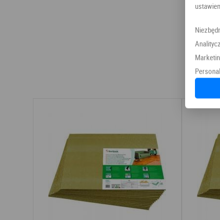
ustawien
Niezbęd
Analityc
Marketi
Personal