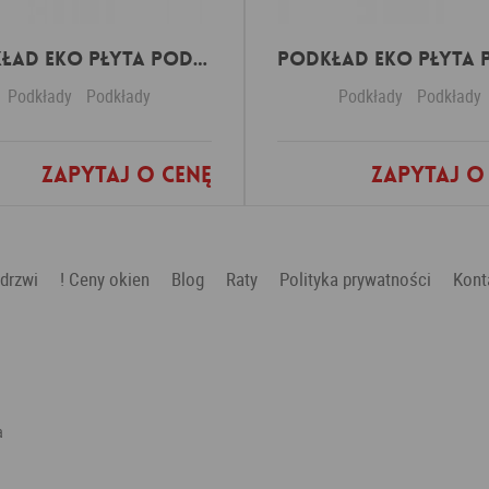
Podkład Eko Płyta podpodłogowa ECO 7mm
Podkłady
Podkłady
Podkłady
Podkłady
Zapytaj o cenę
Zapytaj o
Dodaj do ulubionych
Dodaj do ulubio
 drzwi
! Ceny okien
Blog
Raty
Polityka prywatności
Kont
a