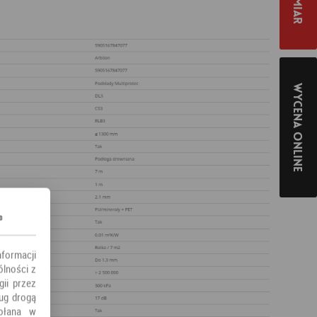
Wycena online
s
nformacji
ólności z
ii przez
ług drogą
ołana w