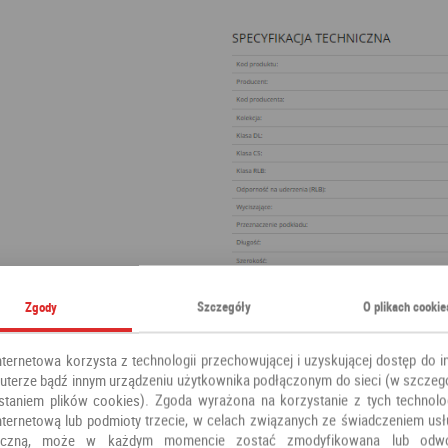
Zgody
Szczegóły
O plikach cookie
nternetowa korzysta z technologii przechowującej i uzyskującej dostęp do i
terze bądź innym urządzeniu użytkownika podłączonym do sieci (w szczeg
staniem plików cookies). Zgoda wyrażona na korzystanie z tych technolog
nternetową lub podmioty trzecie, w celach związanych ze świadczeniem us
oniczną, może w każdym momencie zostać zmodyfikowana lub odw