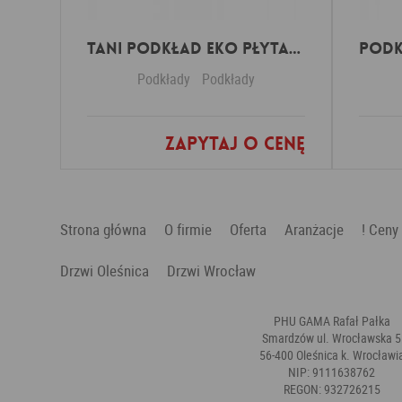
Tani podkład Eko Płyta podpodłogowa ECO 5,5mm
Podkłady
Podkłady
Zapytaj o cenę
Dodaj do ulubionych
Strona główna
O firmie
Oferta
Aranżacje
! Ceny
Drzwi Oleśnica
Drzwi Wrocław
PHU GAMA Rafał Pałka
Smardzów ul. Wrocławska 5
56-400 Oleśnica k. Wrocławi
NIP: 9111638762
REGON: 932726215