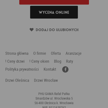
Wycena online
Dodaj do ulubionych
Strona główna
O firmie
Oferta
Aranżacje
! Ceny drzwi
! Ceny okien
Blog
Raty
Polityka prywatności
Kontakt
Drzwi Oleśnica
Drzwi Wrocław
PHU GAMA Rafał Pałka
Smardzów ul. Wrocławska 5
56-400 Oleśnica k. Wrocławia
NIP: 9111638762