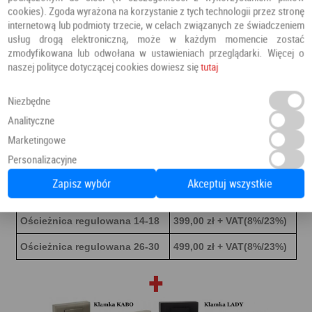
cookies). Zgoda wyrażona na korzystanie z tych technologii przez stronę
internetową lub podmioty trzecie, w celach związanych ze świadczeniem
usług drogą elektroniczną, może w każdym momencie zostać
zmodyfikowana lub odwołana w ustawieniach przeglądarki. Więcej o
naszej polityce dotyczącej cookies dowiesz się
tutaj
Ościeżnice
Niezbędne
Analityczne
Marketingowe
Ościeżnica blokowa
269,00 zł + VAT(8%/23%)
Personalizacyjne
Ościeżnica regulowana 8-10
363,00 zł + VAT(8%/23%)
Zapisz wybór
Akceptuj wszystkie
Ościeżnica regulowana 10-14
387,00 zł + VAT(8%/23%)
Ościeżnica regulowana 14-18
399,00 zł + VAT(8%/23%)
Ościeżnica regulowana 26-30
499,00 zł + VAT(8%/23%)
+