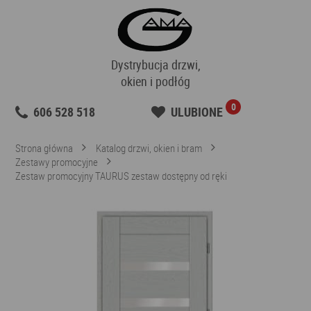
Dystrybucja drzwi,
okien i podłóg
0
606 528 518
ULUBIONE
Strona główna
Katalog drzwi, okien i bram
Zestawy promocyjne
Zestaw promocyjny TAURUS zestaw dostępny od ręki