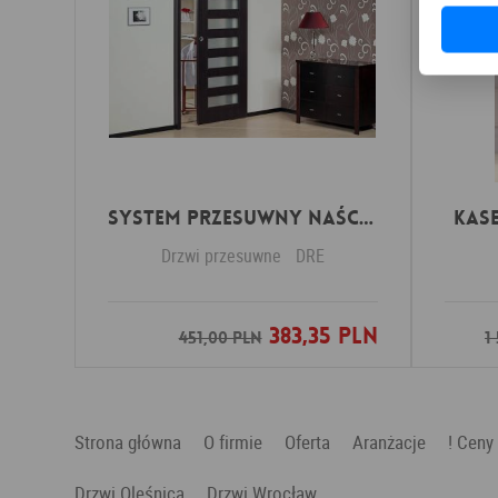
SYSTEM PRZESUWNY NAŚCIENNY DRE
KAS
Drzwi przesuwne
DRE
383,35 PLN
Dodaj do ulubionych
451,00 PLN
1
Strona główna
O firmie
Oferta
Aranżacje
! Ceny
Drzwi Oleśnica
Drzwi Wrocław