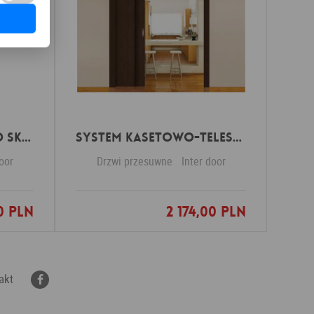
System kasetowy do skrzydeł drewnianych i tafli szklanych
System kasetowo-teleskopowy do skrzydeł drewnianych
door
Drzwi przesuwne
Inter door
00 PLN
2 174,00 PLN
nych
Dodaj do ulubionych
akt