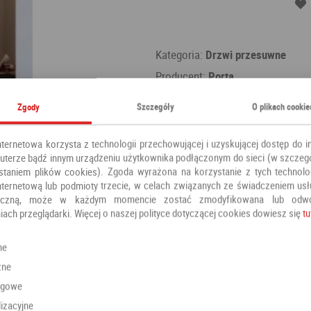
Kategoria:
Drzwi przesuwne
Producent:
Porta
Zgody
Szczegóły
O plikach cookie
nternetowa korzysta z technologii przechowującej i uzyskującej dostęp do i
terze bądź innym urządzeniu użytkownika podłączonym do sieci (w szczeg
staniem plików cookies). Zgoda wyrażona na korzystanie z tych technolog
nternetową lub podmioty trzecie, w celach związanych ze świadczeniem us
oniczną, może w każdym momencie zostać zmodyfikowana lub odw
iach przeglądarki. Więcej o naszej polityce dotyczącej cookies dowiesz się
tu
Polecamy również
ne
zne
ngowe
izacyjne