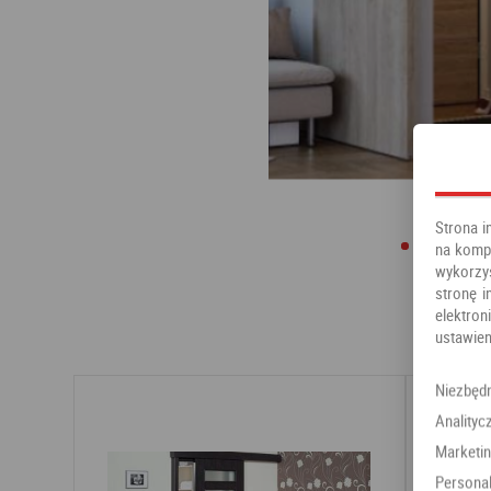
Strona i
na kompu
wykorzy
stronę i
elektr
ustawien
Niezbęd
Analityc
Marketi
Personal