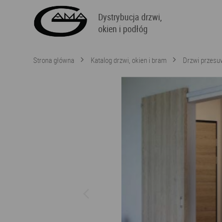
Dystrybucja drzwi,
okien i podłóg
Strona główna
Katalog drzwi, okien i bram
Drzwi przes