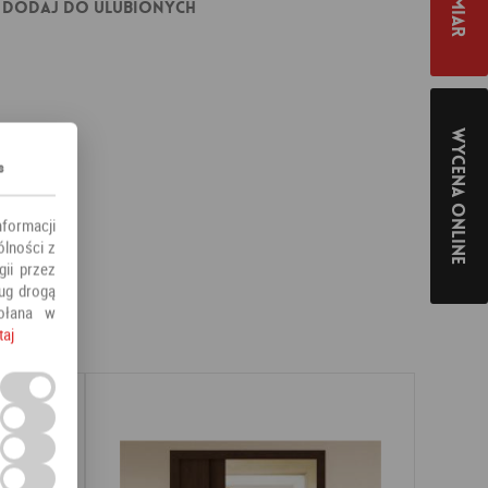
Dodaj do ulubionych
Wycena online
s
nformacji
ólności z
ii przez
ług drogą
ołana w
taj