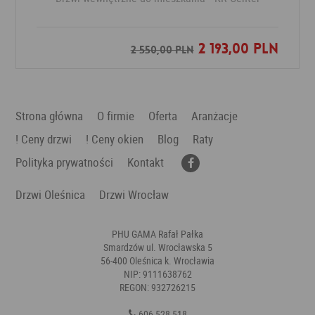
2 193,00 PLN
Dodaj do ulubionych
2 550,00 PLN
Strona główna
O firmie
Oferta
Aranżacje
! Ceny drzwi
! Ceny okien
Blog
Raty
Polityka prywatności
Kontakt
Drzwi Oleśnica
Drzwi Wrocław
PHU GAMA Rafał Pałka
Smardzów ul. Wrocławska 5
56-400 Oleśnica k. Wrocławia
NIP: 9111638762
REGON: 932726215
606 528 518