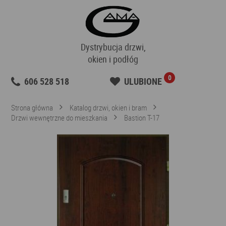
Dystrybucja drzwi,
okien i podłóg
0
606 528 518
ULUBIONE
Strona główna
Katalog drzwi, okien i bram
Drzwi wewnętrzne do mieszkania
Bastion T-17