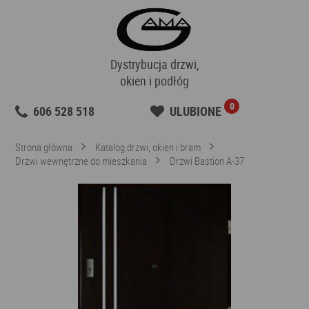
Dystrybucja drzwi,
okien i podłóg
0
606 528 518
ULUBIONE
Strona główna
Katalog drzwi, okien i bram
Drzwi wewnętrzne do mieszkania
Drzwi Bastion A-37