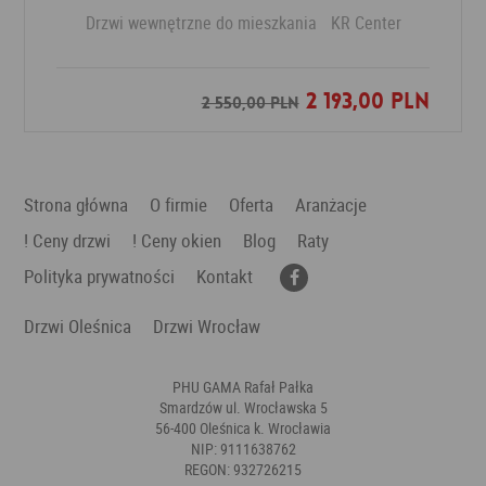
Drzwi wewnętrzne do mieszkania
KR Center
2 193,00 PLN
Dodaj do ulubionych
2 550,00 PLN
Strona główna
O firmie
Oferta
Aranżacje
! Ceny drzwi
! Ceny okien
Blog
Raty
Polityka prywatności
Kontakt
Drzwi Oleśnica
Drzwi Wrocław
PHU GAMA Rafał Pałka
Smardzów ul. Wrocławska 5
56-400 Oleśnica k. Wrocławia
NIP: 9111638762
REGON: 932726215