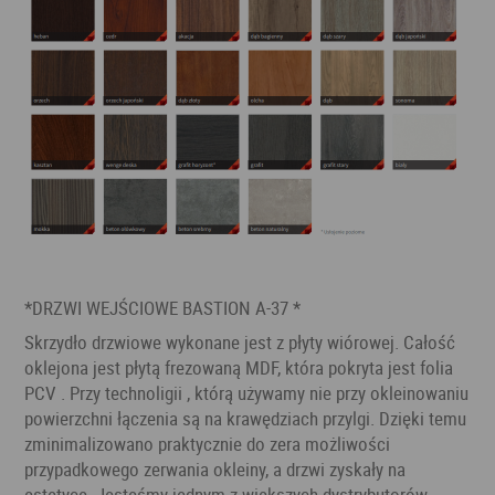
*DRZWI WEJŚCIOWE BASTION A-37 *
Skrzydło drzwiowe wykonane jest z płyty wiórowej. Całość
oklejona jest płytą frezowaną MDF, która pokryta jest folia
PCV . Przy technoligii , którą używamy nie przy okleinowaniu
powierzchni łączenia są na krawędziach przylgi. Dzięki temu
zminimalizowano praktycznie do zera możliwości
przypadkowego zerwania okleiny, a drzwi zyskały na
estetyce .Jesteśmy jednym z większych dystrybutorów