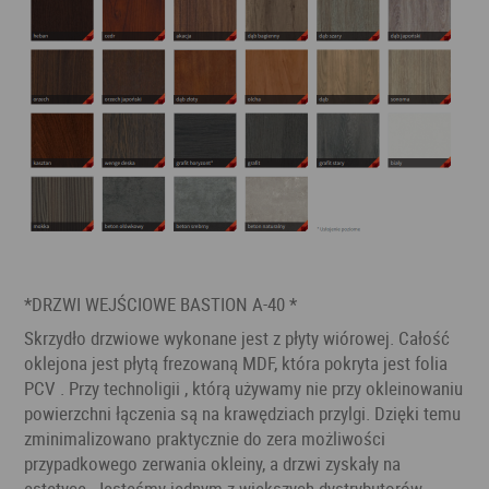
*DRZWI WEJŚCIOWE BASTION A-40 *
Skrzydło drzwiowe wykonane jest z płyty wiórowej. Całość
oklejona jest płytą frezowaną MDF, która pokryta jest folia
PCV . Przy technoligii , którą używamy nie przy okleinowaniu
powierzchni łączenia są na krawędziach przylgi. Dzięki temu
zminimalizowano praktycznie do zera możliwości
przypadkowego zerwania okleiny, a drzwi zyskały na
estetyce .Jesteśmy jednym z większych dystrybutorów