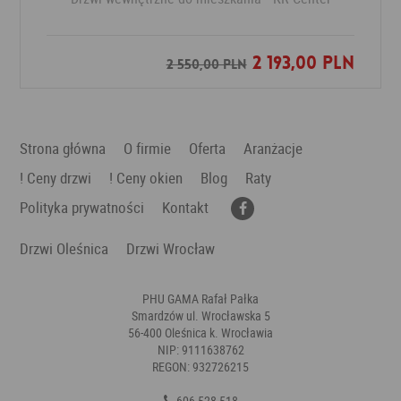
2 193,00 PLN
Dodaj do ulubionych
2 550,00 PLN
Strona główna
O firmie
Oferta
Aranżacje
! Ceny drzwi
! Ceny okien
Blog
Raty
Polityka prywatności
Kontakt
Drzwi Oleśnica
Drzwi Wrocław
PHU GAMA Rafał Pałka
Smardzów ul. Wrocławska 5
56-400 Oleśnica k. Wrocławia
NIP: 9111638762
REGON: 932726215
606 528 518