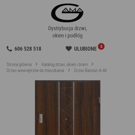
Dystrybucja drzwi,
okien i podłóg
0
606 528 518
ULUBIONE
Strona główna
Katalog drzwi, okien i bram
Drzwi wewnętrzne do mieszkania
Drzwi Bastion A-40