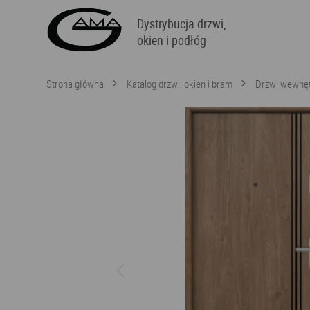
Dystrybucja drzwi,
okien i podłóg
Strona główna
Katalog drzwi, okien i bram
Drzwi wewnęt