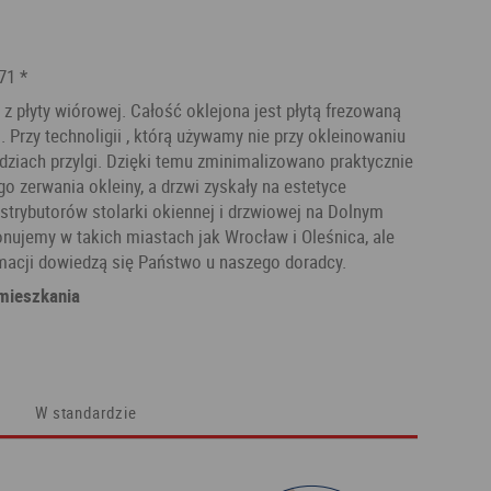
71 *
z płyty wiórowej. Całość oklejona jest płytą frezowaną
 . Przy technoligii , którą używamy nie przy okleinowaniu
dziach przylgi. Dzięki temu zminimalizowano praktycznie
 zerwania okleiny, a drzwi zyskały na estetyce
trybutorów stolarki okiennej i drzwiowej na Dolnym
nujemy w takich miastach jak Wrocław i Oleśnica, ale
rmacji dowiedzą się Państwo u naszego doradcy.
mieszkania
W standardzie