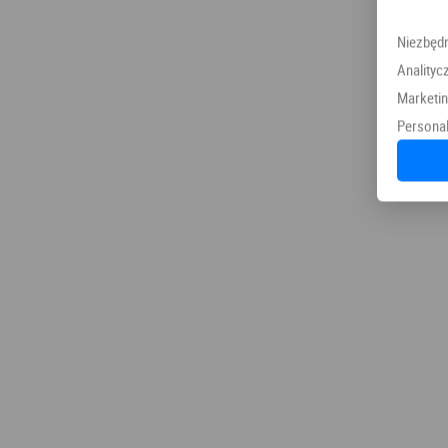
Niezbęd
Analityc
Marketi
Personal