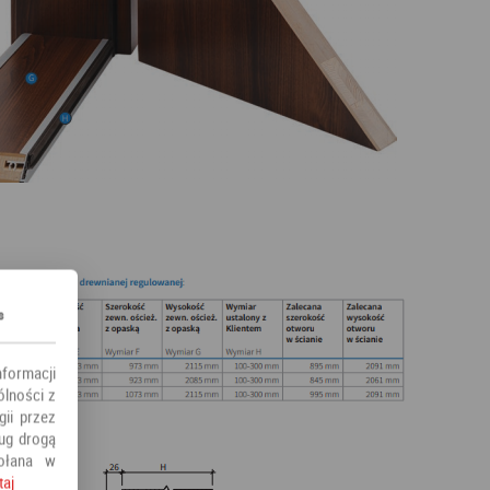
s
nformacji
ólności z
ii przez
ług drogą
ołana w
taj