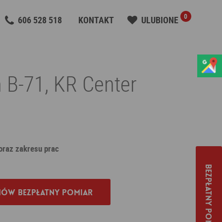
0
606 528 518
KONTAKT
ULUBIONE
n B-71, KR Center
 oraz zakresu prac
Bezpłatny pomiar
ów bezpłatny pomiar