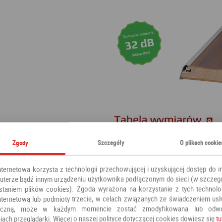
Zgody
Szczegóły
O plikach cookie
nternetowa korzysta z technologii przechowującej i uzyskującej dostęp do i
terze bądź innym urządzeniu użytkownika podłączonym do sieci (w szczeg
staniem plików cookies). Zgoda wyrażona na korzystanie z tych technolog
nternetową lub podmioty trzecie, w celach związanych ze świadczeniem us
oniczną, może w każdym momencie zostać zmodyfikowana lub odw
iach przeglądarki. Więcej o naszej polityce dotyczącej cookies dowiesz się
tu