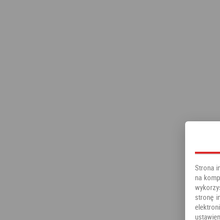
Strona i
na kompu
wykorzy
stronę i
elektr
ustawien