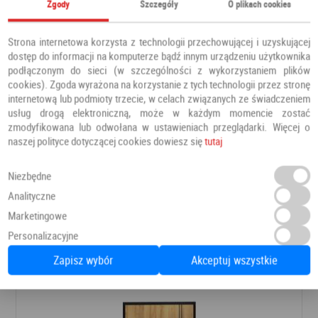
Zgody
Szczegóły
O plikach cookies
Strona internetowa korzysta z technologii przechowującej i uzyskującej
dostęp do informacji na komputerze bądź innym urządzeniu użytkownika
podłączonym do sieci (w szczególności z wykorzystaniem plików
cookies). Zgoda wyrażona na korzystanie z tych technologii przez stronę
internetową lub podmioty trzecie, w celach związanych ze świadczeniem
usług drogą elektroniczną, może w każdym momencie zostać
zmodyfikowana lub odwołana w ustawieniach przeglądarki. Więcej o
naszej polityce dotyczącej cookies dowiesz się
tutaj
Niezbędne
Drzwi VOLUME ALU 1
Analityczne
Drzwi wewnętrzne do mieszkania
PERFECT DOOR
Marketingowe
Personalizacyjne
841,50 PLN
Dodaj do ulubionych
Zapisz wybór
Akceptuj wszystkie
990,00 PLN