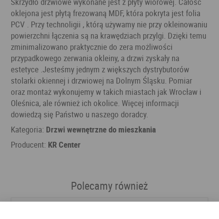
Skrzydło drzwiowe wykonane jest z płyty wiórowej. Całość
oklejona jest płytą frezowaną MDF, która pokryta jest folia
PCV . Przy technoligii , którą używamy nie przy okleinowaniu
powierzchni łączenia są na krawędziach przylgi. Dzięki temu
zminimalizowano praktycznie do zera możliwości
przypadkowego zerwania okleiny, a drzwi zyskały na
estetyce .Jesteśmy jednym z większych dystrybutorów
stolarki okiennej i drzwiowej na Dolnym Śląsku. Pomiar
oraz montaż wykonujemy w takich miastach jak Wrocław i
Oleśnica, ale również ich okolice. Więcej informacji
dowiedzą się Państwo u naszego doradcy.
Kategoria:
Drzwi wewnętrzne do mieszkania
Producent:
KR Center
Polecamy również