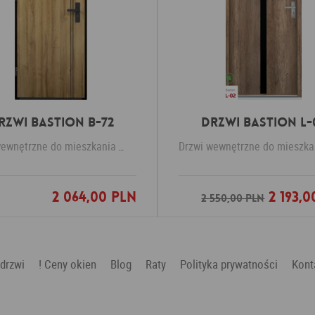
rzwi Bastion B-72
Drzwi Bastion L-
wewnętrzne do mieszkania
KR Center
Drzwi wewnętrzne do mieszka
2 064,00 PLN
2 193,0
Dodaj do ulubionych
Dodaj do ulubio
2 550,00 PLN
 drzwi
! Ceny okien
Blog
Raty
Polityka prywatności
Kont