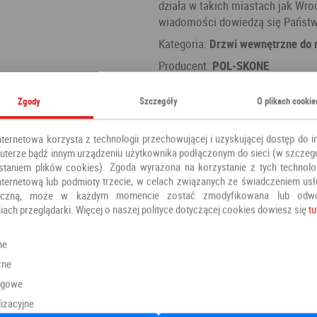
działa w takich miastach jak Wroc
wiadomości dowiedzą się Państwo
Kategoria:
Drzwi wewnętrzne do 
Producent:
POL-SKONE
Zgody
Szczegóły
O plikach cookie
W standardzie
nternetowa korzysta z technologii przechowującej i uzyskującej dostęp do i
terze bądź innym urządzeniu użytkownika podłączonym do sieci (w szczeg
staniem plików cookies). Zgoda wyrażona na korzystanie z tych technolog
nternetową lub podmioty trzecie, w celach związanych ze świadczeniem us
oniczną, może w każdym momencie zostać zmodyfikowana lub odw
iach przeglądarki. Więcej o naszej polityce dotyczącej cookies dowiesz się
tu
ne
zne
ngowe
izacyjne