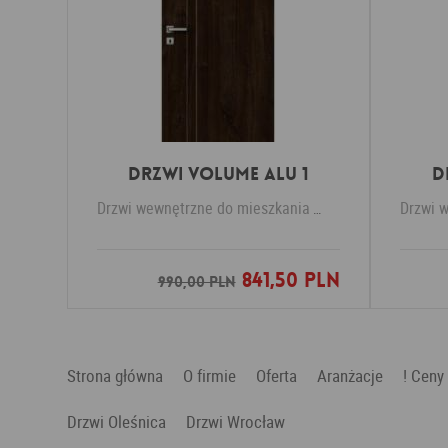
Drzwi VOLUME ALU 1
D
Drzwi wewnętrzne do mieszkania
PERFECT DOOR
Drzwi 
841,50 PLN
Dodaj do ulubionych
990,00 PLN
Strona główna
O firmie
Oferta
Aranżacje
! Ceny
Drzwi Oleśnica
Drzwi Wrocław