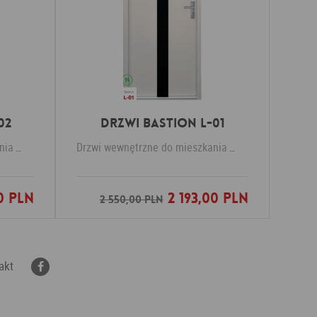
02
Drzwi Bastion L-01
nia
KR Center
Drzwi wewnętrzne do mieszkania
KR Center
0 PLN
2 193,00 PLN
nych
Dodaj do ulubionych
2 550,00 PLN
akt