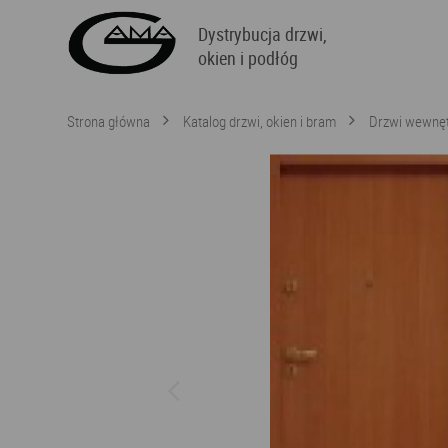
Dystrybucja drzwi,
okien i podłóg
Strona główna
Katalog drzwi, okien i bram
Drzwi wewnęt