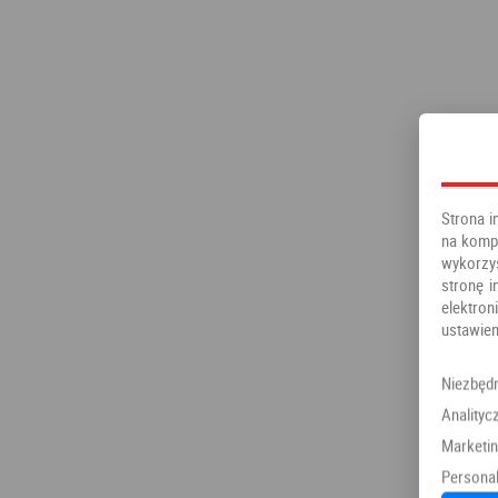
Strona i
na kompu
wykorzy
stronę i
elektr
ustawien
Niezbęd
Analityc
Marketi
Personal