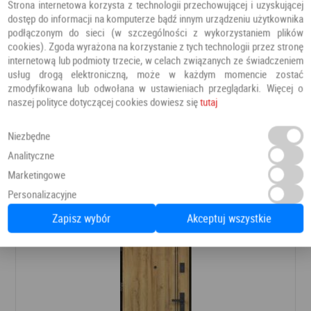
Strona internetowa korzysta z technologii przechowującej i uzyskującej
dostęp do informacji na komputerze bądź innym urządzeniu użytkownika
podłączonym do sieci (w szczególności z wykorzystaniem plików
cookies). Zgoda wyrażona na korzystanie z tych technologii przez stronę
internetową lub podmioty trzecie, w celach związanych ze świadczeniem
usług drogą elektroniczną, może w każdym momencie zostać
zmodyfikowana lub odwołana w ustawieniach przeglądarki. Więcej o
naszej polityce dotyczącej cookies dowiesz się
tutaj
Drzwi VOLUME ALU 1
Drzwi wewnętrzne do mieszkania
PERFECT DOOR
Niezbędne
Analityczne
Marketingowe
841,50 PLN
Dodaj do ulubionych
990,00 PLN
Personalizacyjne
Zapisz wybór
Akceptuj wszystkie