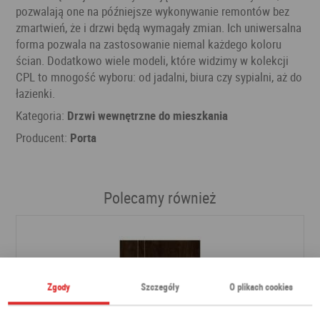
pozwalają one na późniejsze wykonywanie remontów bez
zmartwień, że i drzwi będą wymagały zmian. Ich uniwersalna
forma pozwala na zastosowanie niemal każdego koloru
ścian. Dodatkowo wiele modeli, które widzimy w kolekcji
CPL to mnogość wyboru: od jadalni, biura czy sypialni, aż do
łazienki.
Kategoria:
Drzwi wewnętrzne do mieszkania
Producent:
Porta
Polecamy również
Zgody
Szczegóły
O plikach cookies