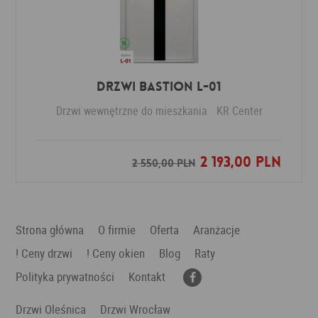
Drzwi Bastion L-01
Drzwi wewnętrzne do mieszkania
KR Center
2 193,00 PLN
Dodaj do ulubionych
2 550,00 PLN
Strona główna
O firmie
Oferta
Aranżacje
! Ceny drzwi
! Ceny okien
Blog
Raty
Polityka prywatności
Kontakt
Drzwi Oleśnica
Drzwi Wrocław