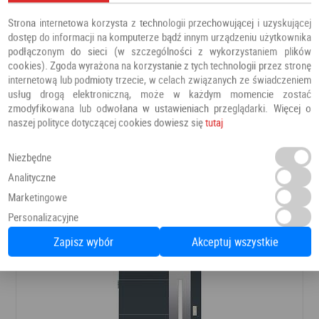
Strona internetowa korzysta z technologii przechowującej i uzyskującej
dostęp do informacji na komputerze bądź innym urządzeniu użytkownika
podłączonym do sieci (w szczególności z wykorzystaniem plików
cookies). Zgoda wyrażona na korzystanie z tych technologii przez stronę
internetową lub podmioty trzecie, w celach związanych ze świadczeniem
usług drogą elektroniczną, może w każdym momencie zostać
zmodyfikowana lub odwołana w ustawieniach przeglądarki. Więcej o
naszej polityce dotyczącej cookies dowiesz się
tutaj
Drzwi PRESTIGE DB 421
Niezbędne
Drzwi zewnętrzne
Barański
Analityczne
Marketingowe
Personalizacyjne
8 366,00 PLN
Dodaj do ulubionych
Zapisz wybór
Akceptuj wszystkie