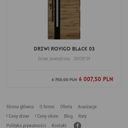
DRZWI ROVIGO BLACK 03
Drzwi zewnętrzne
DOOR'SY
6 007,50 PLN
Dodaj do ulubionych
6 750,00 PLN
Strona główna
O firmie
Oferta
Aranżacje
! Ceny drzwi
! Ceny okien
Blog
Raty
Polityka prywatności
Kontakt