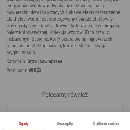
połączenia dwóch warstw blachy ułożonej na całej
powierzchni drzwi tworzących ciekawe efekty przestrzenne.
Efekt głębi wzoru jest spotęgowany i bardzo efektowny
dzięki połączeniu kontrastowych kolorów z naszej bogatej
palety kolorystycznej. Kolekcja wzorów 3D to drzwi o
niebanalnym designie, który opiera się na najnowszych
trendach architektonicznych, które zaskakują swoją
oryginalnością.
Kategoria:
Drzwi zewnętrzne
Producent:
WIKĘD
Polecamy również
Zgody
Szczegóły
O plikach cookies