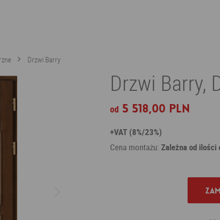
rzne
Drzwi Barry
Drzwi Barry,
5 518,00 PLN
od
+VAT (8%/23%)
Cena montażu:
Zależna od ilości
Zam