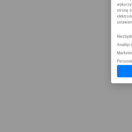
wykorzy
stronę i
elektr
ustawien
Niezbęd
Analityc
Marketi
Personal