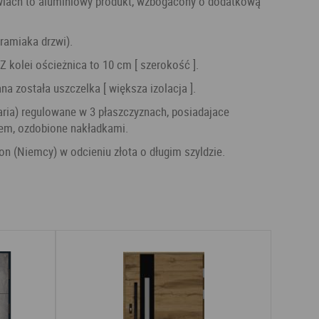
 ramiaka drzwi).
. Z kolei ościeżnica to 10 cm [ szerokość ].
a została uszczelka [ większa izolacja ].
em, ozdobione nakładkami.
on (Niemcy) w odcieniu złota o długim szyldzie.