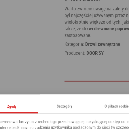
Warto zwrócić uwagę na zalety d
był najczęściej używanym przez 
wielokrotnie większe od tych, ja
także, że
drzwi drewniane popraw
zastosowane.
Kategoria:
Drzwi zewnętrzne
Producent:
DOOR'SY
Zgody
Szczegóły
O plikach cookie
nternetowa korzysta z technologii przechowującej i uzyskującej dostęp do i
terze bądź innym urządzeniu użytkownika podłączonym do sieci (w szczeg