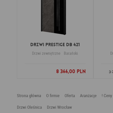
Drzwi PRESTIGE DB 421
Drzwi zewnętrzne
Barański
D
8 366,00 PLN
Dodaj do ulubionych
3 
Strona główna
O firmie
Oferta
Aranżacje
! Ceny
Drzwi Oleśnica
Drzwi Wrocław