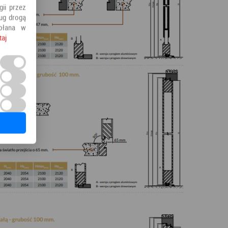
ii przez
ług drogą
ołana w
taj