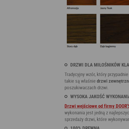
DRZWI DLA MIŁOŚNIKÓW KL
Tradycyjny wzór, który przypadni
takie są właśnie
drzwi zewnętrzn
poszukiwaczach drzwi.
WYSOKA JAKOŚĆ WYKONANI
Drzwi wejściowe od firmy DOOR'
wykonania jest jedną z najlepszy
sprzedaży drzwi, które wykonywane
100% DREWNA