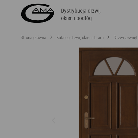
Dystrybucja drzwi,
okien i podłóg
Strona główna
Katalog drzwi, okien i bram
Drzwi zewnęt