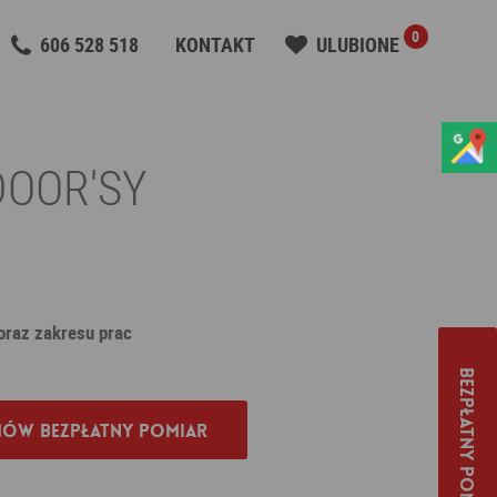
0
606 528 518
KONTAKT
ULUBIONE
 DOOR'SY
 oraz zakresu prac
Bezpłatny pomiar
ów bezpłatny pomiar