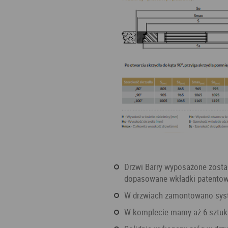
Drzwi Barry wyposażone zostały w podwójne, niezależne zamki oraz dobrze
dopasowane wkładki patentowe
W drzwiach zamontowano sys
W komplecie mamy aż 6 sztuk