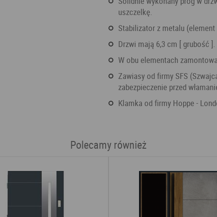
Solidnie wykonany próg w drzwiach to aluminiowy produkt, wzbogacony o dodatkową
uszczelkę.
Stabilizator z metalu (element
Drzwi mają 6,3 cm [ grubość ]
W obu elementach zamontowan
Zawiasy od firmy SFS (Szwajcaria) regulowane w 3 płaszczyznach, posiadajace
zabezpieczenie przed włamani
Klamka od firmy Hoppe - Lond
Polecamy również