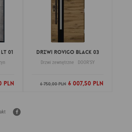
LT 01
DRZWI ROVIGO BLACK 03
zyn
Drzwi zewnętrzne
DOOR'SY
0 PLN
6 007,50 PLN
nych
Dodaj do ulubionych
6 750,00 PLN
akt