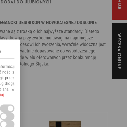
Dodaj do ulubionych
ELEGANCKI DESIRIXGN W NOWOCZESNEJ ODSŁONIE
ane są z troską o ich najwyższe standardy. Dlatego
Wycena online
lasy drewna przy zwróceniu uwagi na najmniejsze
arzyszy procesowi ich tworzenia, wyraźnie widoczna jest
 eleganckie, świetnie dopasowane do współczesnego
s
ają się na tle wielu oferowanych przez konkurencję
nie całego Dolnego Śląska.
nformacji
ólności z
ii przez
ług drogą
ołana w
taj