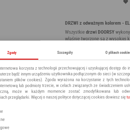
DRZWI z odważnym kolorem - 
Wszystkie
drzwi DOORSY
wykonyw
właśnie tworzone są z wysokiej k
szczegóły. Staranność, która tow
w ich wyglądzie - *** to bardzo
Zgody
Szczegóły
O plikach cookie
budownictwa drzwi, które wyróżni
drzwi.Nasza Firma działa na tere
nternetowa korzysta z technologii przechowującej i uzyskującej dostęp do i
terze bądź innym urządzeniu użytkownika podłączonym do sieci (w szczeg
Kategoria:
Drzwi zewnętrzne
staniem plików cookies). Zgoda wyrażona na korzystanie z tych technolog
Producent:
DOOR'SY
nternetową lub podmioty trzecie, w celach związanych ze świadczeniem us
oniczną, może w każdym momencie zostać zmodyfikowana lub odw
iach przeglądarki. Więcej o naszej polityce dotyczącej cookies dowiesz się
tu
Polecamy również
ne
zne
ngowe