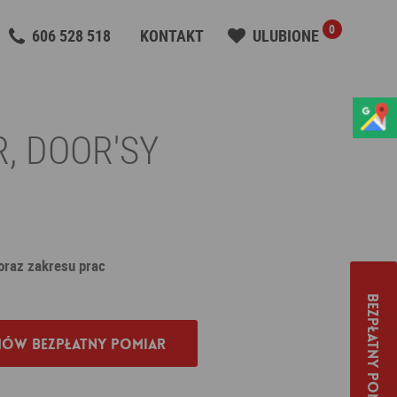
0
606 528 518
KONTAKT
ULUBIONE
R, DOOR'SY
 oraz zakresu prac
Bezpłatny pomiar
ów bezpłatny pomiar