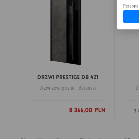
Personal
Drzwi PRESTIGE DB 421
Drzwi zewnętrzne
Barański
D
8 366,00 PLN
Dodaj do ulubionych
3 