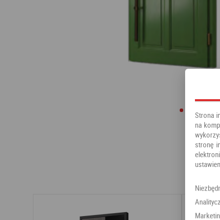
Strona i
na kompu
wykorzy
stronę i
elektr
ustawien
Niezbęd
Analityc
Marketi