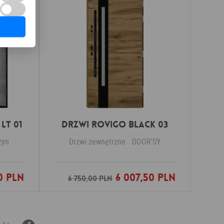
LT 01
DRZWI ROVIGO BLACK 03
zyn
Drzwi zewnętrzne
DOOR'SY
0 PLN
6 007,50 PLN
nych
Dodaj do ulubionych
6 750,00 PLN