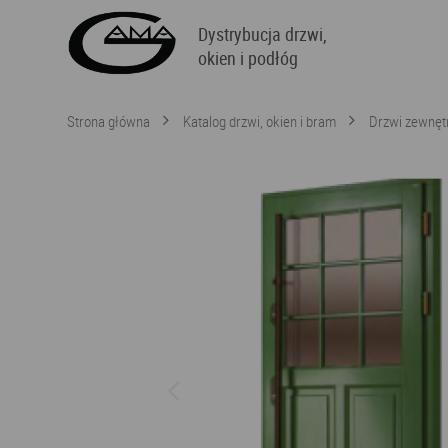
Dystrybucja drzwi,
okien i podłóg
Strona główna
Katalog drzwi, okien i bram
Drzwi zewnęt