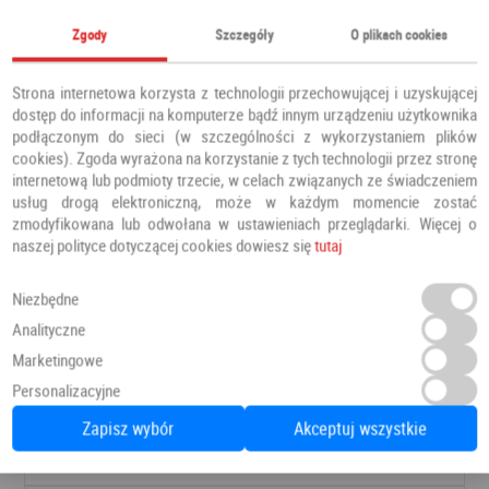
Zgody
Szczegóły
O plikach cookies
Strona internetowa korzysta z technologii przechowującej i uzyskującej
dostęp do informacji na komputerze bądź innym urządzeniu użytkownika
podłączonym do sieci (w szczególności z wykorzystaniem plików
cookies). Zgoda wyrażona na korzystanie z tych technologii przez stronę
internetową lub podmioty trzecie, w celach związanych ze świadczeniem
usług drogą elektroniczną, może w każdym momencie zostać
zmodyfikowana lub odwołana w ustawieniach przeglądarki. Więcej o
naszej polityce dotyczącej cookies dowiesz się
tutaj
Niezbędne
Analityczne
Drzwi PRESTIGE DB 421
Marketingowe
Drzwi zewnętrzne
Barański
Personalizacyjne
Zapisz wybór
Akceptuj wszystkie
8 366,00 PLN
Dodaj do ulubionych