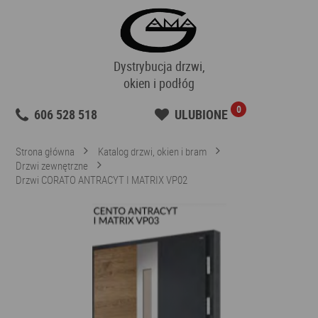
Dystrybucja drzwi,
okien i podłóg
0
606 528 518
ULUBIONE
Strona główna
Katalog drzwi, okien i bram
Drzwi zewnętrzne
Drzwi CORATO ANTRACYT I MATRIX VP02