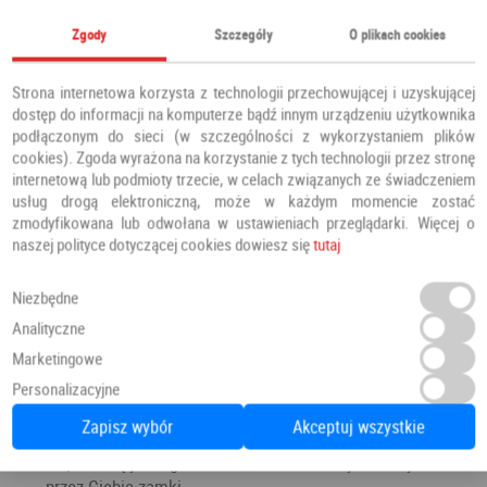
Zgody
Szczegóły
O plikach cookies
Strona internetowa korzysta z technologii przechowującej i uzyskującej
dostęp do informacji na komputerze bądź innym urządzeniu użytkownika
podłączonym do sieci (w szczególności z wykorzystaniem plików
cookies). Zgoda wyrażona na korzystanie z tych technologii przez stronę
internetową lub podmioty trzecie, w celach związanych ze świadczeniem
usług drogą elektroniczną, może w każdym momencie zostać
zmodyfikowana lub odwołana w ustawieniach przeglądarki. Więcej o
naszej polityce dotyczącej cookies dowiesz się
tutaj
Niezbędne
Analityczne
Marketingowe
Drzwi Dello to sposób na Twoje bezpieczeństwo: dwa
Personalizacyjne
różne zamki oraz również dwie wysokiej jakości wkładki
Zapisz wybór
Akceptuj wszystkie
patentowe, zamontowane z systemem Master Key, gdzie
za pomocą jednego klucza otwierasz wszystkie wybrane
przez Ciebie zamki.