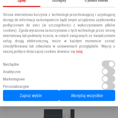
Zgody
Szczegóły
O plikach cookies
Strona internetowa korzysta z technologii przechowującej i uzyskującej
dostęp do informacji na komputerze bądź innym urządzeniu użytkownika
podłączonym do sieci (w szczególności z wykorzystaniem plików
cookies). Zgoda wyrażona na korzystanie z tych technologii przez stronę
internetową lub podmioty trzecie, w celach związanych ze świadczeniem
usług drogą elektroniczną, może w każdym momencie zostać
zmodyfikowana lub odwołana w ustawieniach przeglądarki. Więcej o
naszej polityce dotyczącej cookies dowiesz się
tutaj
Niezbędne
Drzwi PRESTIGE DB 421
Analityczne
Drzwi zewnętrzne
Barański
Marketingowe
Personalizacyjne
8 366,00 PLN
Dodaj do ulubionych
Zapisz wybór
Akceptuj wszystkie