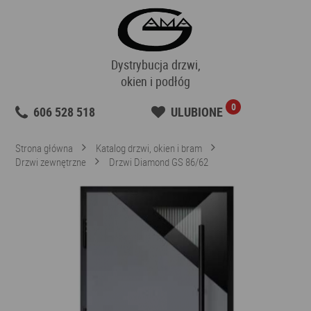
Dystrybucja drzwi,
okien i podłóg
0
606 528 518
ULUBIONE
Strona główna
Katalog drzwi, okien i bram
Drzwi zewnętrzne
Drzwi Diamond GS 86/62