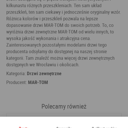
kilkunastu różnych przeszkleniach. Ten sam układ
przeszkleń, ten sam ciekawy i jednocześnie oryginalny wzór.
Różnica kolorów i przeszkleń pozwala na lepsze
dopasowanie drzwi MAR-TOM do swoich potrzeb. To, co
wyróżnia drzwi zewnętrzne MAR-TOM od wielu innych, to
wysoka jakość wykonania i atrakcyjna cena.
Zainteresowanych pozostałymi modelami drzwi tego
producenta odsyłamy do dostępnej na naszej stronie
kategorii. Tam znaleźć można więcej drzwi zewnętrznych
dostępnych we Wrocławiu i okolicach.
Kategoria:
Drzwi zewnętrzne
Producent:
MAR-TOM
Polecamy również