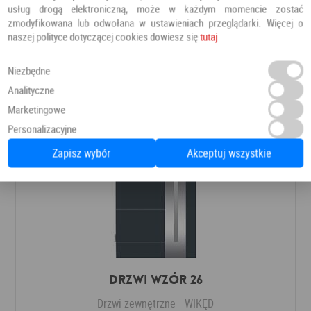
Drzwi zewnętrzne
Barański
usług drogą elektroniczną, może w każdym momencie zostać
zmodyfikowana lub odwołana w ustawieniach przeglądarki. Więcej o
naszej polityce dotyczącej cookies dowiesz się
tutaj
8 366,00 PLN
Dodaj do ulubionych
Niezbędne
Analityczne
Marketingowe
Personalizacyjne
Zapisz wybór
Akceptuj wszystkie
Drzwi Wzór 26
Drzwi zewnętrzne
WIKĘD