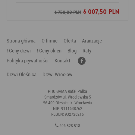
6 007,50 PLN
Dodaj do ulubionych
6 750,00 PLN
Strona główna
O firmie
Oferta
Aranżacje
! Ceny drzwi
! Ceny okien
Blog
Raty
Polityka prywatności
Kontakt
Drzwi Oleśnica
Drzwi Wrocław
PHU GAMA Rafał Pałka
Smardzów ul. Wrocławska 5
56-400 Oleśnica k. Wrocławia
NIP: 9111638762
REGON: 932726215
606 528 518