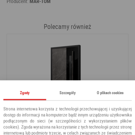
Producent:
MAR-TOM
Polecamy również
Zgody
Szczegóły
O plikach cookies
Strona internetowa korzysta z technologii przechowującej i uzyskującej
dostęp do informacji na komputerze bądź innym urządzeniu użytkownika
podłączonym do sieci (w szczególności z wykorzystaniem plików
Drzwi PRESTIGE DB 421
cookies). Zgoda wyrażona na korzystanie z tych technologii przez stronę
internetową lub podmioty trzecie, w celach związanych ze świadczeniem