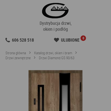
Dystrybucja drzwi,
okien i podłóg
0
606 528 518
ULUBIONE
Strona główna
Katalog drzwi, okien i bram
Drzwi zewnętrzne
Drzwi Diamond GS 90/63