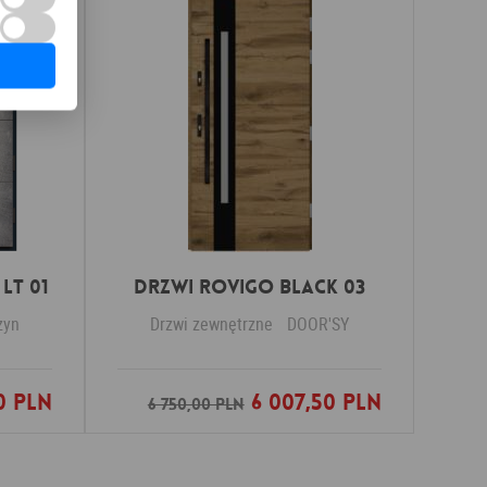
LT 01
DRZWI ROVIGO BLACK 03
zyn
Drzwi zewnętrzne
DOOR'SY
0 PLN
6 007,50 PLN
nych
Dodaj do ulubionych
6 750,00 PLN