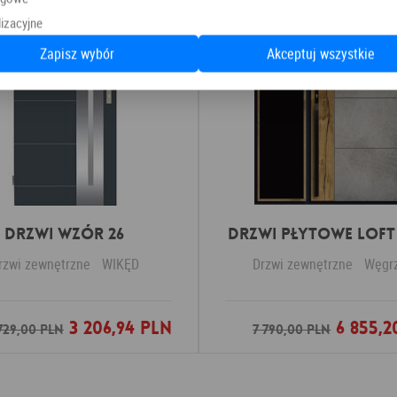
izacyjne
Zapisz wybór
Akceptuj wszystkie
Drzwi Wzór 26
DRZWI PŁYTOWE LOFT 
rzwi zewnętrzne
WIKĘD
Drzwi zewnętrzne
Węgr
3 206,94 PLN
6 855,2
Dodaj do ulubionych
Dodaj do ulubio
729,00 PLN
7 790,00 PLN