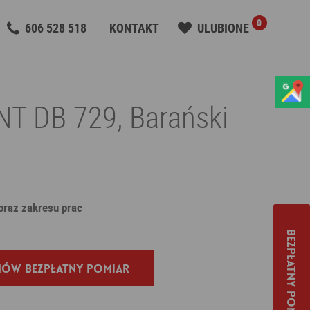
0
606 528 518
KONTAKT
ULUBIONE
T DB 729, Barański
 oraz zakresu prac
Bezpłatny pomiar
ów bezpłatny pomiar