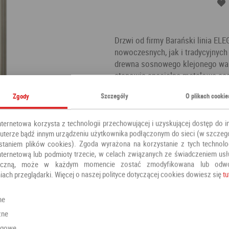
Drzwi od firmy Barański linia EL
nowoczesnych, jak i tradycyjnych
drewna sosnowego klejonego wa
stanowią specjalne metalowe ceo
dedykowany panel termoizolacyjn
Zgody
Szczegóły
O plikach cookie
zewnątrz drzwi wykończone są w
na czynniki zewnętrzne jednocześ
naturalne drewno. Kamień to szla
nternetowa korzysta z technologii przechowującej i uzyskującej dostęp do i
terze bądź innym urządzeniu użytkownika podłączonym do sieci (w szczeg
Kategoria:
Drzwi zewnętrzne
staniem plików cookies). Zgoda wyrażona na korzystanie z tych technolog
Producent:
Barański
nternetową lub podmioty trzecie, w celach związanych ze świadczeniem us
oniczną, może w każdym momencie zostać zmodyfikowana lub odw
iach przeglądarki. Więcej o naszej polityce dotyczącej cookies dowiesz się
tu
Polecamy również
ne
zne
ngowe