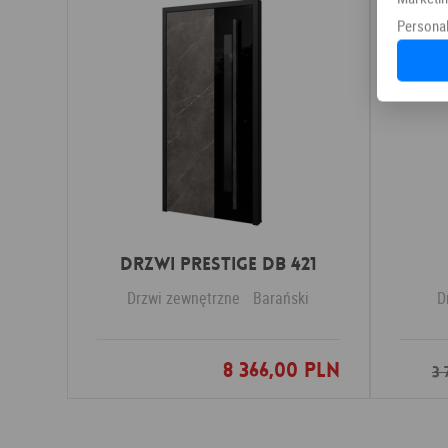
Personal
Drzwi PRESTIGE DB 421
Drzwi zewnętrzne
Barański
D
8 366,00 PLN
Dodaj do ulubionych
3 