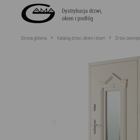
Dystrybucja drzwi,
okien i podłóg
Strona główna
Katalog drzwi, okien i bram
Drzwi zewnęt