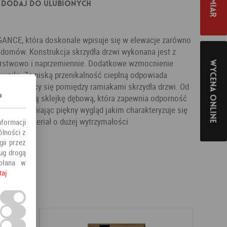
Dodaj do ulubionych
EGANCE, która doskonale wpisuje się w elewacje zarówno
 domów. Konstrukcja skrzydła drzwi wykonana jest z
rstwowo i naprzemiennie. Dodatkowe wzmocnienie
Wycena online
wniki. Za niską przenikalność cieplną odpowiada
y znajdujący się pomiędzy ramiakami skrzydła drzwi. Od
s
odoodporną sklejkę dębową, która zapewnia odporność
nie zapewniając piękny wygląd jakim charakteryzuje się
chetny materiał o dużej wytrzymałości.
nformacji
ólności z
ii przez
ług drogą
ołana w
taj