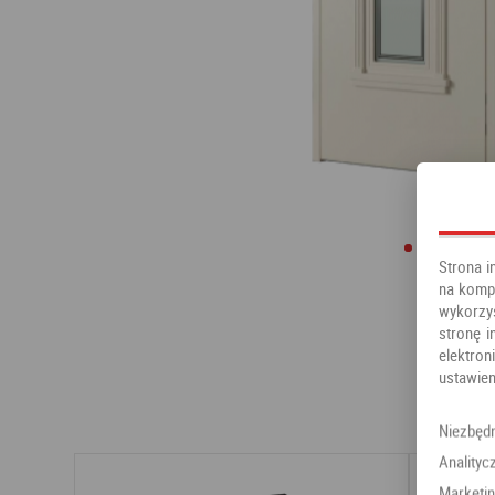
Strona i
na kompu
wykorzy
stronę i
elektr
ustawien
Niezbęd
Analityc
Marketi