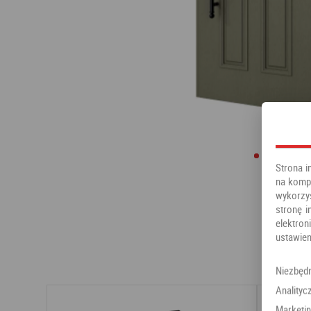
Strona i
na kompu
wykorzy
stronę i
elektr
ustawien
Niezbęd
Analityc
Marketi