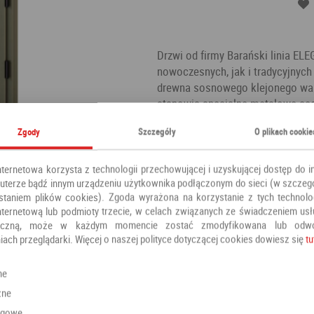
Drzwi od firmy Barański linia EL
nowoczesnych, jak i tradycyjnych
drewna sosnowego klejonego wa
stanowią specjalne metalowe ceo
dedykowany panel termoizolacyjn
Zgody
Szczegóły
O plikach cookie
zewnątrz drzwi wykończone są w
na czynniki zewnętrzne jednocześ
naturalne drewno. Kamień to szla
nternetowa korzysta z technologii przechowującej i uzyskującej dostęp do i
terze bądź innym urządzeniu użytkownika podłączonym do sieci (w szczeg
Kategoria:
Drzwi zewnętrzne
staniem plików cookies). Zgoda wyrażona na korzystanie z tych technolog
Producent:
Barański
nternetową lub podmioty trzecie, w celach związanych ze świadczeniem us
oniczną, może w każdym momencie zostać zmodyfikowana lub odw
iach przeglądarki. Więcej o naszej polityce dotyczącej cookies dowiesz się
tu
Polecamy również
ne
zne
ngowe