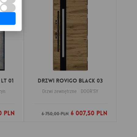
LT 01
DRZWI ROVIGO BLACK 03
zyn
Drzwi zewnętrzne
DOOR'SY
0 PLN
6 007,50 PLN
nych
Dodaj do ulubionych
6 750,00 PLN