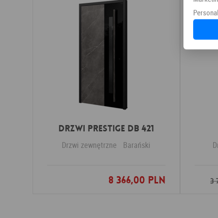
Personal
Drzwi PRESTIGE DB 421
Drzwi zewnętrzne
Barański
D
8 366,00 PLN
Dodaj do ulubionych
3 