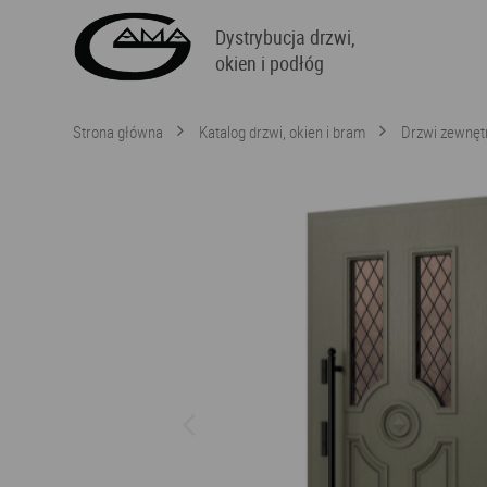
Dystrybucja drzwi,
okien i podłóg
Strona główna
Katalog drzwi, okien i bram
Drzwi zewnęt