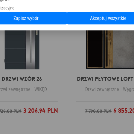
izacyjne
Zapisz wybór
Akceptuj wszystkie
Drzwi Wzór 26
DRZWI PŁYTOWE LOFT 
rzwi zewnętrzne
WIKĘD
Drzwi zewnętrzne
Węgr
3 206,94 PLN
6 855,2
Dodaj do ulubionych
Dodaj do ulubio
729,00 PLN
7 790,00 PLN