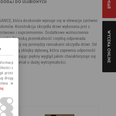
Dodaj do ulubionych
EGANCE, która doskonale wpisuje się w elewacje zarówno
 domów. Konstrukcja skrzydła drzwi wykonana jest z
rstwowo i naprzemiennie. Dodatkowe wzmocnienie
Wycena online
wniki. Za niską przenikalność cieplną odpowiada
y znajdujący się pomiędzy ramiakami skrzydła drzwi. Od
s
odoodporną sklejkę dębową, która zapewnia odporność
nie zapewniając piękny wygląd jakim charakteryzuje się
chetny materiał o dużej wytrzymałości.
nformacji
ólności z
ii przez
ług drogą
ołana w
taj