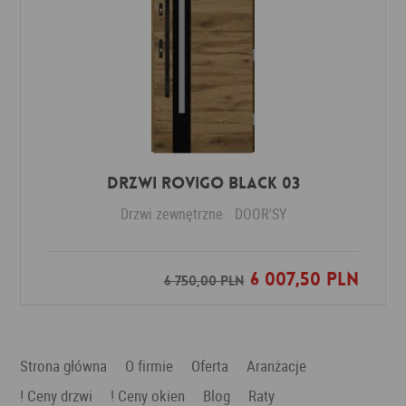
DRZWI ROVIGO BLACK 03
Drzwi zewnętrzne
DOOR'SY
6 007,50 PLN
Dodaj do ulubionych
6 750,00 PLN
Strona główna
O firmie
Oferta
Aranżacje
! Ceny drzwi
! Ceny okien
Blog
Raty