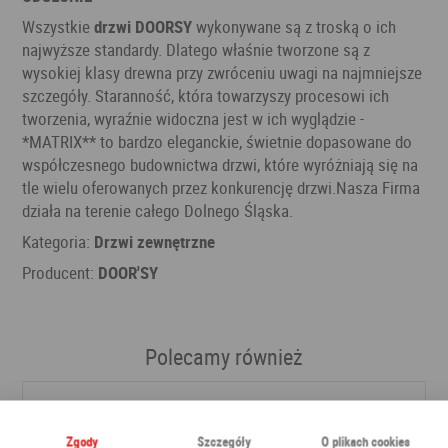
Wszystkie
drzwi DOORSY
wykonywane są z troską o ich
najwyższe standardy. Dlatego właśnie tworzone są z
wysokiej klasy drewna przy zwróceniu uwagi na najmniejsze
szczegóły. Staranność, która towarzyszy procesowi ich
tworzenia, wyraźnie widoczna jest w ich wyglądzie -
*MATRIX** to bardzo eleganckie, świetnie dopasowane do
współczesnego budownictwa drzwi, które wyróżniają się na
tle wielu oferowanych przez konkurencję drzwi.Nasza Firma
działa na terenie całego Dolnego Śląska.
Kategoria:
Drzwi zewnętrzne
Producent:
DOOR'SY
Polecamy również
Zgody
Szczegóły
O plikach cookies