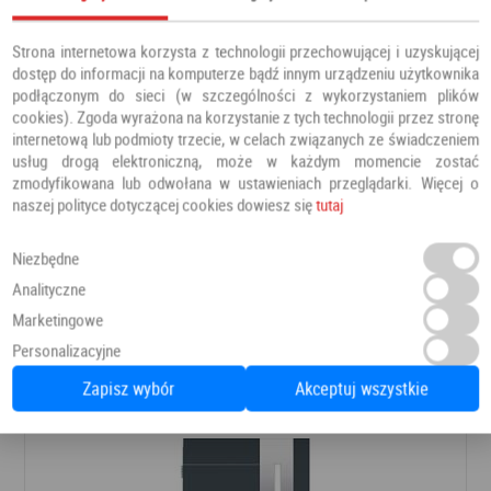
Strona internetowa korzysta z technologii przechowującej i uzyskującej
dostęp do informacji na komputerze bądź innym urządzeniu użytkownika
podłączonym do sieci (w szczególności z wykorzystaniem plików
cookies). Zgoda wyrażona na korzystanie z tych technologii przez stronę
internetową lub podmioty trzecie, w celach związanych ze świadczeniem
usług drogą elektroniczną, może w każdym momencie zostać
zmodyfikowana lub odwołana w ustawieniach przeglądarki. Więcej o
naszej polityce dotyczącej cookies dowiesz się
tutaj
Drzwi PRESTIGE DB 421
Niezbędne
Analityczne
Drzwi zewnętrzne
Barański
Marketingowe
Personalizacyjne
8 366,00 PLN
Dodaj do ulubionych
Zapisz wybór
Akceptuj wszystkie