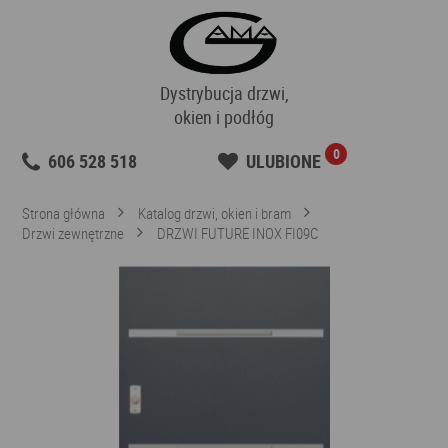
Dystrybucja drzwi,
okien i podłóg
0
606 528 518
ULUBIONE
Strona główna
Katalog drzwi, okien i bram
Drzwi zewnętrzne
DRZWI FUTURE INOX FI09C