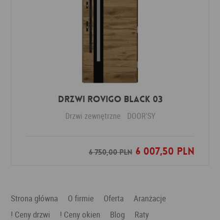
DRZWI ROVIGO BLACK 03
Drzwi zewnętrzne
DOOR'SY
6 007,50 PLN
Dodaj do ulubionych
6 750,00 PLN
Strona główna
O firmie
Oferta
Aranżacje
! Ceny drzwi
! Ceny okien
Blog
Raty