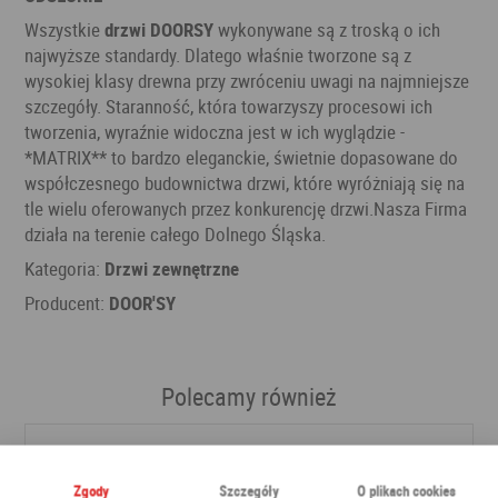
Wszystkie
drzwi DOORSY
wykonywane są z troską o ich
najwyższe standardy. Dlatego właśnie tworzone są z
wysokiej klasy drewna przy zwróceniu uwagi na najmniejsze
szczegóły. Staranność, która towarzyszy procesowi ich
tworzenia, wyraźnie widoczna jest w ich wyglądzie -
*MATRIX** to bardzo eleganckie, świetnie dopasowane do
współczesnego budownictwa drzwi, które wyróżniają się na
tle wielu oferowanych przez konkurencję drzwi.Nasza Firma
działa na terenie całego Dolnego Śląska.
Kategoria:
Drzwi zewnętrzne
Producent:
DOOR'SY
Polecamy również
Zgody
Szczegóły
O plikach cookies