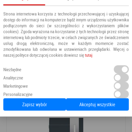
Strona internetowa korzysta z technologii przechowującej i uzyskującej
dostęp do informacji na komputerze bądź innym urządzeniu użytkownika
podłączonym do sieci (w szczególności z wykorzystaniem plików
cookies). Zgoda wyrażona na korzystanie z tych technologii przez stronę
internetową lub podmioty trzecie, w celach związanych ze świadczeniem
usług drogą elektroniczną, może w każdym momencie zostać
zmodyfikowana lub odwołana w ustawieniach przeglądarki. Więcej o
naszej polityce dotyczącej cookies dowiesz się
tutaj
Drzwi PRESTIGE DB 421
Niezbędne
Analityczne
Drzwi zewnętrzne
Barański
Marketingowe
Personalizacyjne
8 366,00 PLN
Dodaj do ulubionych
Zapisz wybór
Akceptuj wszystkie