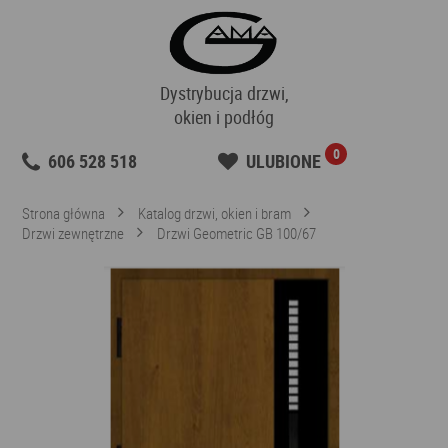
Dystrybucja drzwi,
okien i podłóg
0
606 528 518
ULUBIONE
Strona główna
Katalog drzwi, okien i bram
Drzwi zewnętrzne
Drzwi Geometric GB 100/67