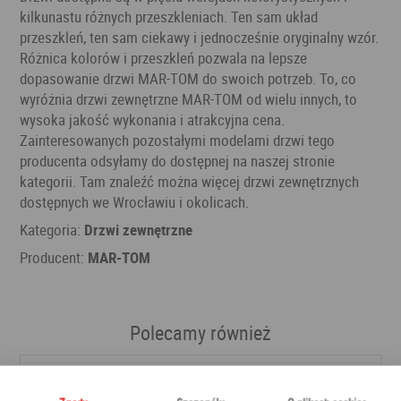
kilkunastu różnych przeszkleniach. Ten sam układ
przeszkleń, ten sam ciekawy i jednocześnie oryginalny wzór.
Różnica kolorów i przeszkleń pozwala na lepsze
dopasowanie drzwi MAR-TOM do swoich potrzeb. To, co
wyróżnia drzwi zewnętrzne MAR-TOM od wielu innych, to
wysoka jakość wykonania i atrakcyjna cena.
Zainteresowanych pozostałymi modelami drzwi tego
producenta odsyłamy do dostępnej na naszej stronie
kategorii. Tam znaleźć można więcej drzwi zewnętrznych
dostępnych we Wrocławiu i okolicach.
Kategoria:
Drzwi zewnętrzne
Producent:
MAR-TOM
Polecamy również