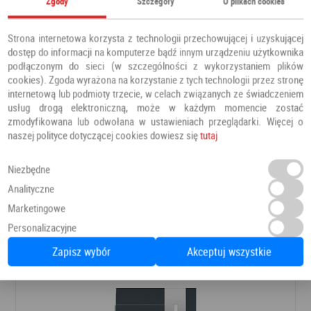
Zgody
Szczegóły
O plikach cookies
Strona internetowa korzysta z technologii przechowującej i uzyskującej
dostęp do informacji na komputerze bądź innym urządzeniu użytkownika
podłączonym do sieci (w szczególności z wykorzystaniem plików
cookies). Zgoda wyrażona na korzystanie z tych technologii przez stronę
internetową lub podmioty trzecie, w celach związanych ze świadczeniem
usług drogą elektroniczną, może w każdym momencie zostać
zmodyfikowana lub odwołana w ustawieniach przeglądarki. Więcej o
naszej polityce dotyczącej cookies dowiesz się
tutaj
Niezbędne
Drzwi PRESTIGE DB 421
Analityczne
Drzwi zewnętrzne
Barański
Marketingowe
Personalizacyjne
8 366,00 PLN
Dodaj do ulubionych
Zapisz wybór
Akceptuj wszystkie