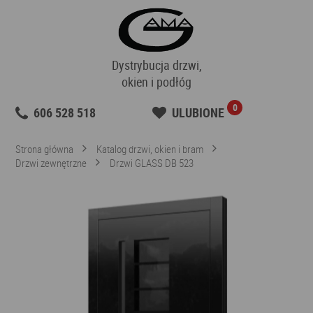
Dystrybucja drzwi,
okien i podłóg
0
606 528 518
ULUBIONE
Strona główna
Katalog drzwi, okien i bram
Drzwi zewnętrzne
Drzwi GLASS DB 523