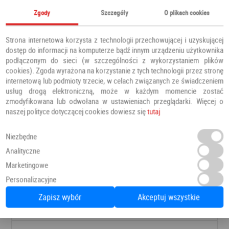
Zgody
Szczegóły
O plikach cookies
Strona internetowa korzysta z technologii przechowującej i uzyskującej
dostęp do informacji na komputerze bądź innym urządzeniu użytkownika
podłączonym do sieci (w szczególności z wykorzystaniem plików
cookies). Zgoda wyrażona na korzystanie z tych technologii przez stronę
internetową lub podmioty trzecie, w celach związanych ze świadczeniem
usług drogą elektroniczną, może w każdym momencie zostać
zmodyfikowana lub odwołana w ustawieniach przeglądarki. Więcej o
naszej polityce dotyczącej cookies dowiesz się
tutaj
Niezbędne
Analityczne
Drzwi PRESTIGE DB 421
Marketingowe
Drzwi zewnętrzne
Barański
Personalizacyjne
Zapisz wybór
Akceptuj wszystkie
8 366,00 PLN
Dodaj do ulubionych