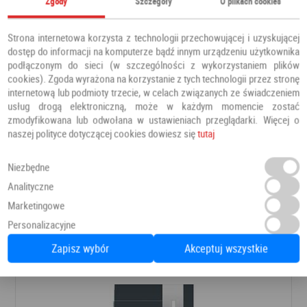
Zgody
Szczegóły
O plikach cookies
Strona internetowa korzysta z technologii przechowującej i uzyskującej
dostęp do informacji na komputerze bądź innym urządzeniu użytkownika
podłączonym do sieci (w szczególności z wykorzystaniem plików
cookies). Zgoda wyrażona na korzystanie z tych technologii przez stronę
internetową lub podmioty trzecie, w celach związanych ze świadczeniem
usług drogą elektroniczną, może w każdym momencie zostać
zmodyfikowana lub odwołana w ustawieniach przeglądarki. Więcej o
naszej polityce dotyczącej cookies dowiesz się
tutaj
Niezbędne
Drzwi PRESTIGE DB 421
Analityczne
Drzwi zewnętrzne
Barański
Marketingowe
Personalizacyjne
8 366,00 PLN
Dodaj do ulubionych
Zapisz wybór
Akceptuj wszystkie