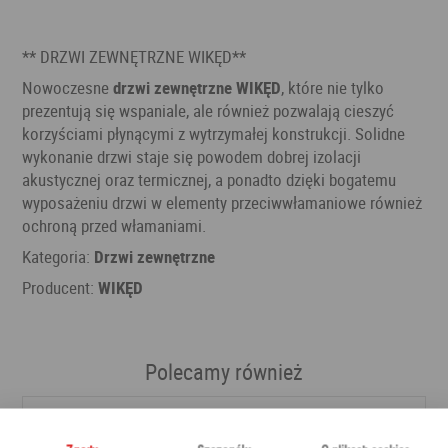
** DRZWI ZEWNĘTRZNE WIKĘD**
Nowoczesne
drzwi zewnętrzne WIKĘD
, które nie tylko
prezentują się wspaniale, ale również pozwalają cieszyć
korzyściami płynącymi z wytrzymałej konstrukcji. Solidne
wykonanie drzwi staje się powodem dobrej izolacji
akustycznej oraz termicznej, a ponadto dzięki bogatemu
wyposażeniu drzwi w elementy przeciwwłamaniowe również
ochroną przed włamaniami.
Kategoria:
Drzwi zewnętrzne
Producent:
WIKĘD
Polecamy również