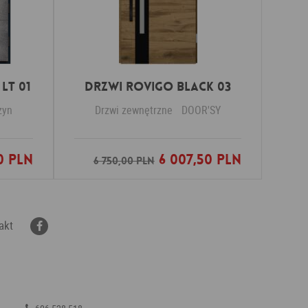
LT 01
DRZWI ROVIGO BLACK 03
zyn
Drzwi zewnętrzne
DOOR'SY
0 PLN
6 007,50 PLN
nych
Dodaj do ulubionych
6 750,00 PLN
akt