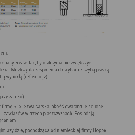
3 cm.
rzwi. Możliwy do zespolenia do wyboru z szybą płaską
bą wypukłą (reflex brąz).
cm.
 przy zamku).
ji zawiasów w trzech płaszczyznach. Posiadają
ręceniem.