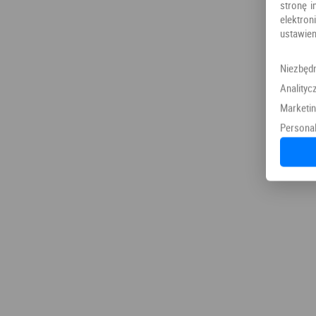
stronę i
elektr
ustawien
Niezbęd
Analityc
Marketi
Personal