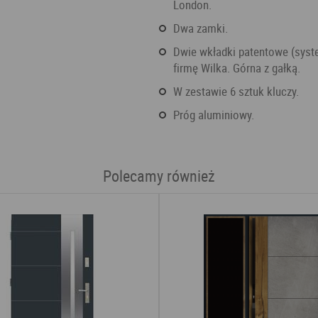
London.
Dwa zamki.
Dwie wkładki patentowe (system jednego klucza) wyprodukowane przez niemiecką
firmę Wilka. Górna z gałką.
W zestawie 6 sztuk kluczy.
Próg aluminiowy.
Polecamy również