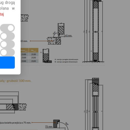
ług drogą
ołana w
taj