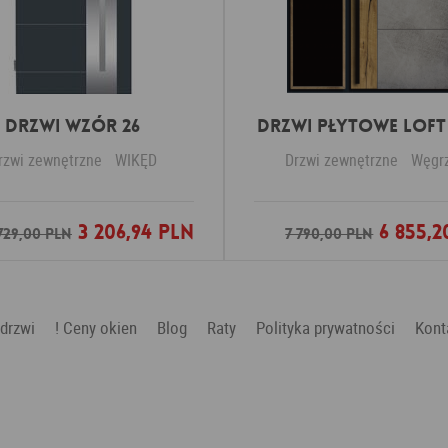
Drzwi Wzór 26
DRZWI PŁYTOWE LOFT 
rzwi zewnętrzne
WIKĘD
Drzwi zewnętrzne
Węgr
3 206,94 PLN
6 855,2
Dodaj do ulubionych
Dodaj do ulubio
729,00 PLN
7 790,00 PLN
 drzwi
! Ceny okien
Blog
Raty
Polityka prywatności
Kont