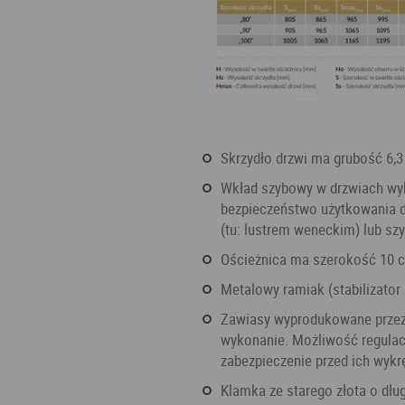
Skrzydło drzwi ma grubość 6,
Wkład szybowy w drzwiach wykonany został tak, by maksymalnie zwiększyć
bezpieczeństwo użytkowania d
(tu: lustrem weneckim) lub szy
Ościeżnica ma szerokość 10 
Metalowy ramiak (stabilizator
Zawiasy wyprodukowane przez firmę SFS. Szwajcarska jakość gwarantuje solidne
wykonanie. Możliwość regulac
zabezpieczenie przed ich wyk
Klamka ze starego złota o długim szyldzie, pochodząca od niemieckiej firmy Hoppe -