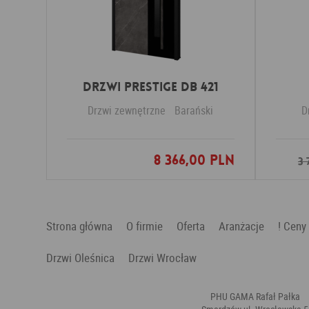
Drzwi PRESTIGE DB 421
Drzwi zewnętrzne
Barański
D
8 366,00 PLN
Dodaj do ulubionych
3 
Strona główna
O firmie
Oferta
Aranżacje
! Ceny
Drzwi Oleśnica
Drzwi Wrocław
PHU GAMA Rafał Pałka