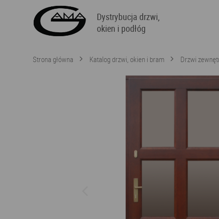
Dystrybucja drzwi,
okien i podłóg
Strona główna
Katalog drzwi, okien i bram
Drzwi zewnęt