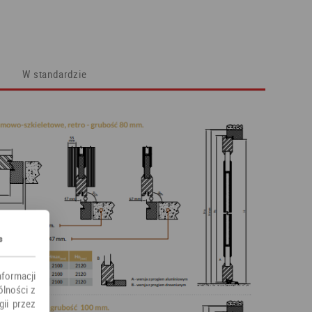
W standardzie
s
nformacji
ólności z
ii przez