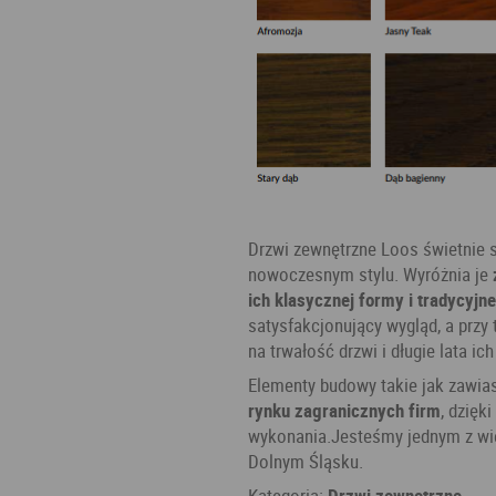
Drzwi zewnętrzne Loos świetnie 
nowoczesnym stylu. Wyróżnia je
ich klasycznej formy i tradycyjn
satysfakcjonujący wygląd, a przy
na trwałość drzwi i długie lata ic
Elementy budowy takie jak zawia
rynku zagranicznych firm
, dzię
wykonania.Jesteśmy jednym z wię
Dolnym Śląsku.
Kategoria:
Drzwi zewnętrzne