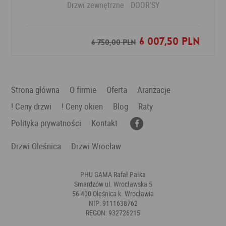
Drzwi zewnętrzne
DOOR'SY
6 007,50 PLN
Dodaj do ulubionych
6 750,00 PLN
Strona główna
O firmie
Oferta
Aranżacje
! Ceny drzwi
! Ceny okien
Blog
Raty
Polityka prywatności
Kontakt
Drzwi Oleśnica
Drzwi Wrocław
PHU GAMA Rafał Pałka
Smardzów ul. Wrocławska 5
56-400 Oleśnica k. Wrocławia
NIP: 9111638762
REGON: 932726215