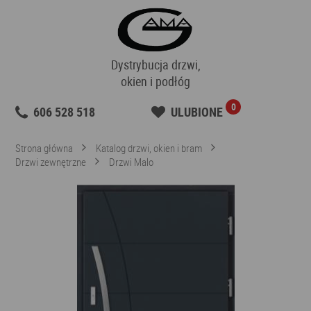
Dystrybucja drzwi,
okien i podłóg
0
606 528 518
ULUBIONE
Strona główna
Katalog drzwi, okien i bram
Drzwi zewnętrzne
Drzwi Malo