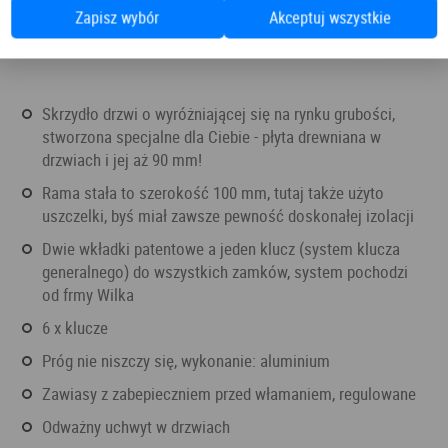
Zapisz wybór
Akceptuj wszystkie
skrzydło drzwi o wyróżniającej się na rynku grubości,
stworzona specjalne dla Ciebie - płyta drewniana w
drzwiach i jej aż 90 mm!
rama stała to szerokość 100 mm, tutaj także użyto
uszczelki, byś miał zawsze pewność doskonałej izolacji
dwie wkładki patentowe a jeden klucz (system klucza
generalnego) do wszystkich zamków, system pochodzi
od frmy Wilka
6 x klucze
próg nie niszczy się, wykonanie: aluminium
zawiasy z zabepieczniem przed włamaniem, regulowane
odważny uchwyt w drzwiach