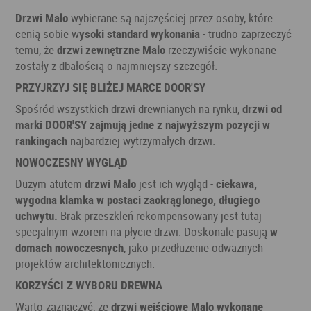
Drzwi Malo
wybierane są najczęściej przez osoby, które
cenią sobie w
ysoki standard wykonania
- trudno zaprzeczyć
temu, że
drzwi zewnętrzne Malo
rzeczywiście wykonane
zostały z dbałością o najmniejszy szczegół.
PRZYJRZYJ SIĘ BLIŻEJ MARCE DOOR'SY
Spośród wszystkich drzwi drewnianych na rynku,
drzwi od
marki DOOR'SY zajmują jedne z najwyższym pozycji w
rankingach
najbardziej wytrzymałych drzwi.
NOWOCZESNY WYGLĄD
Dużym atutem
drzwi Malo
jest ich wygląd -
ciekawa,
wygodna klamka w postaci zaokrąglonego, długiego
uchwytu.
Brak przeszkleń rekompensowany jest tutaj
specjalnym wzorem na płycie drzwi. Doskonale pasują
w
domach nowoczesnych
, jako przedłużenie odważnych
projektów architektonicznych.
KORZYŚCI Z WYBORU DREWNA
Warto zaznaczyć, że
drzwi wejściowe Malo wykonane