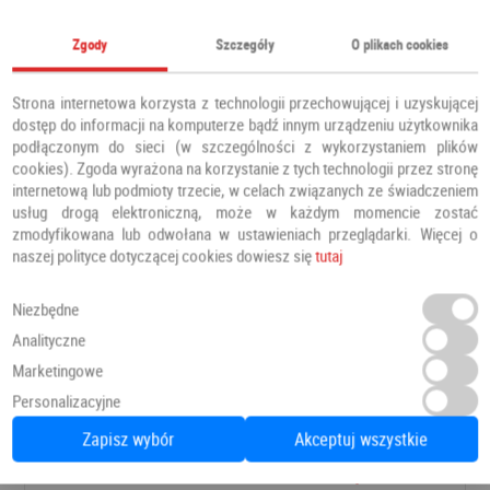
Polecamy również
Zgody
Szczegóły
O plikach cookies
Strona internetowa korzysta z technologii przechowującej i uzyskującej
dostęp do informacji na komputerze bądź innym urządzeniu użytkownika
podłączonym do sieci (w szczególności z wykorzystaniem plików
cookies). Zgoda wyrażona na korzystanie z tych technologii przez stronę
internetową lub podmioty trzecie, w celach związanych ze świadczeniem
usług drogą elektroniczną, może w każdym momencie zostać
zmodyfikowana lub odwołana w ustawieniach przeglądarki. Więcej o
naszej polityce dotyczącej cookies dowiesz się
tutaj
Niezbędne
Analityczne
Drzwi PRESTIGE DB 421
Marketingowe
Drzwi zewnętrzne
Barański
Personalizacyjne
Zapisz wybór
Akceptuj wszystkie
8 366,00 PLN
Dodaj do ulubionych