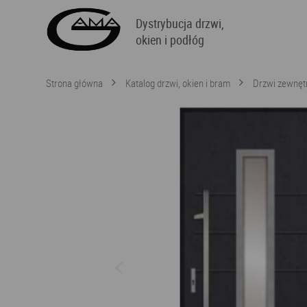
Dystrybucja drzwi,
okien i podłóg
Strona główna
Katalog drzwi, okien i bram
Drzwi zewnęt