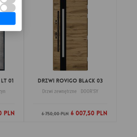
LT 01
DRZWI ROVIGO BLACK 03
zyn
Drzwi zewnętrzne
DOOR'SY
0 PLN
6 007,50 PLN
nych
Dodaj do ulubionych
6 750,00 PLN