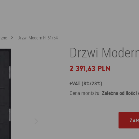
rzne
Drzwi Modern FI 61/54
Drzwi Moder
2 391,63 PLN
+VAT (8%/23%)
Cena montażu:
Zależna od ilości
Zam