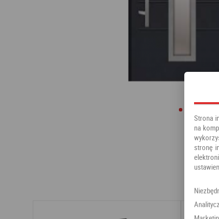
Strona i
na kompu
wykorzy
stronę i
elektr
ustawien
Niezbęd
Analityc
Marketi