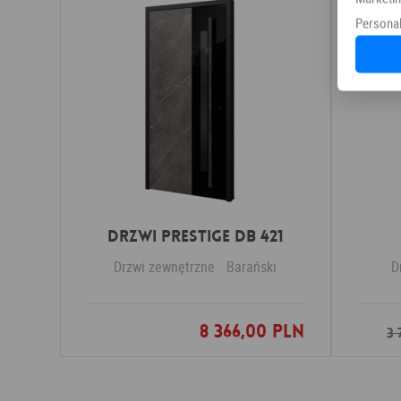
Personal
Drzwi PRESTIGE DB 421
Drzwi zewnętrzne
Barański
D
8 366,00 PLN
Dodaj do ulubionych
3 