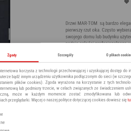
Drzwi MAR-TOM są bardzo eleganc
pierwszy rzut oka. Często wybier
swojego domu lub budynku użytecz
nadaje całości profesjonalnego wy
by zastosować te drzwi w miejscu
Zgody
Szczegóły
O plikach cookie
są ze względu na swój klasyczny i
nienagannie pomimo upływu czasu,
bardzo atrakcyjnie.
nternetowa korzysta z technologii przechowującej i uzyskującej dostęp do i
terze bądź innym urządzeniu użytkownika podłączonym do sieci (w szczeg
Kategoria:
Drzwi zewnętrzne
staniem plików cookies). Zgoda wyrażona na korzystanie z tych technolog
Producent:
MAR-TOM
nternetową lub podmioty trzecie, w celach związanych ze świadczeniem us
oniczną, może w każdym momencie zostać zmodyfikowana lub odw
iach przeglądarki. Więcej o naszej polityce dotyczącej cookies dowiesz się
tu
Polecamy również
ne
zne
ngowe