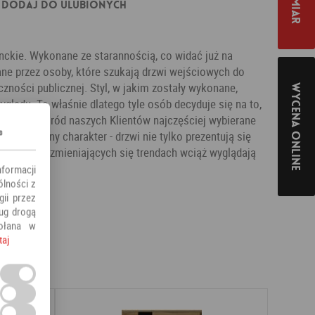
Dodaj do ulubionych
kie. Wykonane ze starannością, co widać już na
ane przez osoby, które szukają drzwi wejściowych do
ności publicznej. Styl, w jakim zostały wykonane,
Wycena online
glądu. To właśnie dlatego tyle osób decyduje się na to,
 pracy. Wśród naszych Klientów najczęściej wybierane
s
 uniwersalny charakter - drzwi nie tylko prezentują się
 ale przy zmieniających się trendach wciąż wyglądają
nformacji
ólności z
ii przez
ług drogą
ołana w
taj