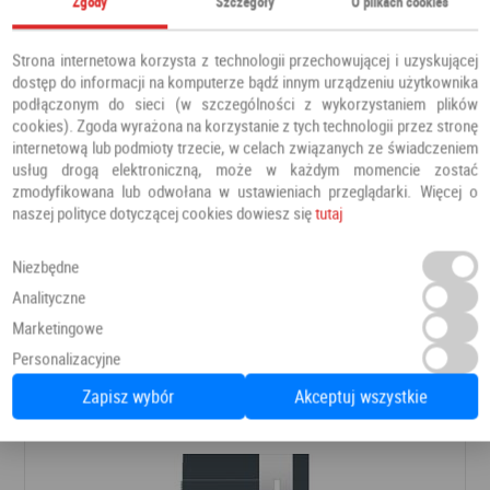
Zgody
Szczegóły
O plikach cookies
Strona internetowa korzysta z technologii przechowującej i uzyskującej
dostęp do informacji na komputerze bądź innym urządzeniu użytkownika
podłączonym do sieci (w szczególności z wykorzystaniem plików
cookies). Zgoda wyrażona na korzystanie z tych technologii przez stronę
internetową lub podmioty trzecie, w celach związanych ze świadczeniem
usług drogą elektroniczną, może w każdym momencie zostać
zmodyfikowana lub odwołana w ustawieniach przeglądarki. Więcej o
naszej polityce dotyczącej cookies dowiesz się
tutaj
Niezbędne
Drzwi PRESTIGE DB 421
Analityczne
Drzwi zewnętrzne
Barański
Marketingowe
Personalizacyjne
8 366,00 PLN
Dodaj do ulubionych
Zapisz wybór
Akceptuj wszystkie