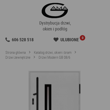
Dystrybucja drzwi,
okien i podłóg
0
606 528 518
ULUBIONE
Strona główna
Katalog drzwi, okien i bram
Drzwi zewnętrzne
Drzwi Modern GB 08/6