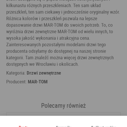
kilkunastu różnych przeszkleniach. Ten sam układ
przeszkleń, ten sam ciekawy i jednocześnie oryginalny wzór.
Różnica kolorów i przeszkleń pozwala na lepsze
dopasowanie drzwi MAR-TOM do swoich potrzeb. To, co
wyróżnia drzwi zewnętrzne MAR-TOM od wielu innych, to
wysoka jakość wykonania i atrakcyjna cena.
Zainteresowanych pozostałymi modelami drzwi tego
producenta odsyłamy do dostępnej na naszej stronie
kategorii. Tam znaleźć można więcej drzwi zewnętrznych
dostępnych we Wrocławiu i okolicach.
Kategoria:
Drzwi zewnętrzne
Producent:
MAR-TOM
Polecamy również