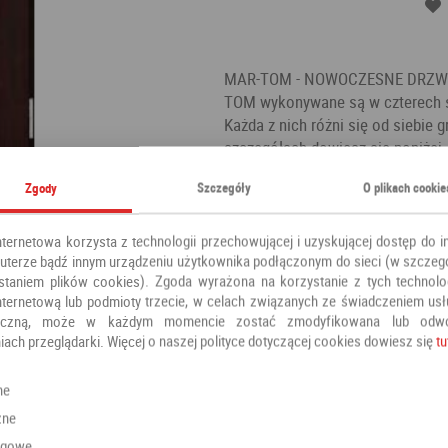
MAR-TOM - NOWOCZESNE DRZWI 
TOM wykonywane są w czterech 
Każda z nich różni się od siebi
szczegółach dowiesz się poniżej,
"Opcjach z dopłatą". Drzwi MAR-
Zgody
Szczegóły
O plikach cookie
wszyscy Klienci, którzy dotychcz
ważne ze względu chociażby na t
ale i inwestycją na wiele kolejnych
nternetowa korzysta z technologii przechowującej i uzyskującej dostęp do i
terze bądź innym urządzeniu użytkownika podłączonym do sieci (w szczeg
Kategoria:
Drzwi zewnętrzne
staniem plików cookies). Zgoda wyrażona na korzystanie z tych technolog
Producent:
MAR-TOM
nternetową lub podmioty trzecie, w celach związanych ze świadczeniem us
oniczną, może w każdym momencie zostać zmodyfikowana lub odw
iach przeglądarki. Więcej o naszej polityce dotyczącej cookies dowiesz się
tu
Polecamy również
ne
zne
ngowe