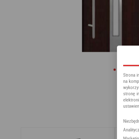
Strona i
na kompu
wykorzy
stronę i
elektr
ustawien
Niezbęd
Analityc
Marketi