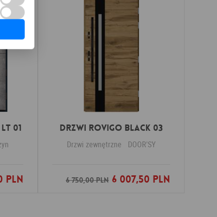
LT 01
DRZWI ROVIGO BLACK 03
zyn
Drzwi zewnętrzne
DOOR'SY
0 PLN
6 007,50 PLN
nych
Dodaj do ulubionych
6 750,00 PLN