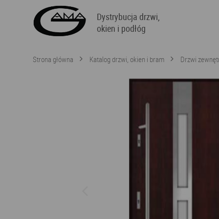
Dystrybucja drzwi,
okien i podłóg
Strona główna
Katalog drzwi, okien i bram
Drzwi zewnęt