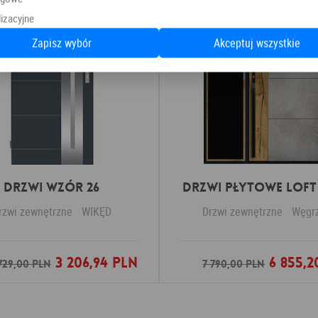
izacyjne
Zapisz wybór
Akceptuj wszystkie
Drzwi Wzór 26
DRZWI PŁYTOWE LOFT 
rzwi zewnętrzne
WIKĘD
Drzwi zewnętrzne
Węgr
3 206,94 PLN
6 855,2
Dodaj do ulubionych
Dodaj do ulubio
729,00 PLN
7 790,00 PLN