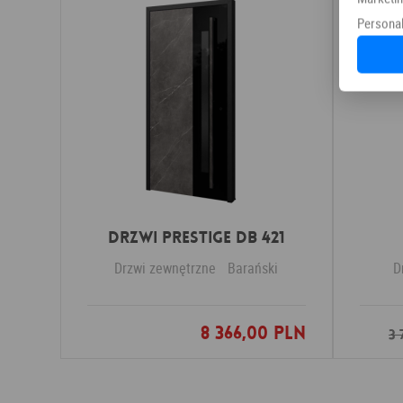
Personal
Drzwi PRESTIGE DB 421
Drzwi zewnętrzne
Barański
D
8 366,00 PLN
Dodaj do ulubionych
3 