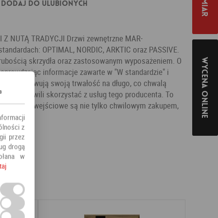
Dodaj do ulubionych
Z NUTĄ TRADYCJI Drzwi zewnętrzne MAR-
standardach: OPTIMAL, NORDIC, ARKTIC oraz PASSIVE.
e grubością skrzydła oraz zastosowanym wyposażeniem. O
Wycena online
 sprawdzając informacje zawarte w "W standardzie" i
TOM zachowują swoją trwałość na długo, co chwalą
s
as postanowili skorzystać z usług tego producenta. To
o, że drzwi wejściowe są nie tylko chwilowym zakupem,
 lat.
nformacji
ólności z
ii przez
ług drogą
ołana w
taj