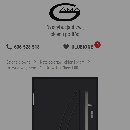
Dystrybucja drzwi,
okien i podłóg
0
606 528 518
ULUBIONE
Strona główna
Katalog drzwi, okien i bram
Drzwi zewnętrzne
Drzwi No Glass I 00