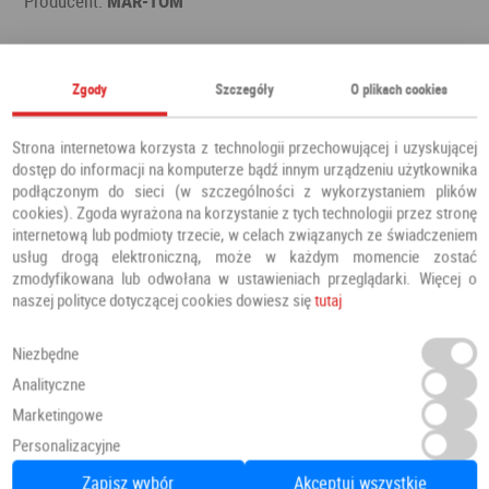
Producent:
MAR-TOM
Polecamy również
Zgody
Szczegóły
O plikach cookies
Strona internetowa korzysta z technologii przechowującej i uzyskującej
dostęp do informacji na komputerze bądź innym urządzeniu użytkownika
podłączonym do sieci (w szczególności z wykorzystaniem plików
cookies). Zgoda wyrażona na korzystanie z tych technologii przez stronę
internetową lub podmioty trzecie, w celach związanych ze świadczeniem
usług drogą elektroniczną, może w każdym momencie zostać
zmodyfikowana lub odwołana w ustawieniach przeglądarki. Więcej o
naszej polityce dotyczącej cookies dowiesz się
tutaj
Niezbędne
Analityczne
Marketingowe
Personalizacyjne
Drzwi PRESTIGE DB 421
Zapisz wybór
Akceptuj wszystkie
Drzwi zewnętrzne
Barański