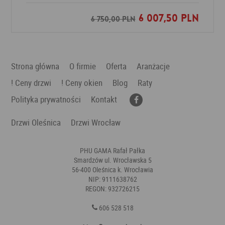
6 007,50 PLN
Dodaj do ulubionych
6 750,00 PLN
Strona główna
O firmie
Oferta
Aranżacje
! Ceny drzwi
! Ceny okien
Blog
Raty
Polityka prywatności
Kontakt
Drzwi Oleśnica
Drzwi Wrocław
PHU GAMA Rafał Pałka
Smardzów ul. Wrocławska 5
56-400 Oleśnica k. Wrocławia
NIP: 9111638762
REGON: 932726215
606 528 518