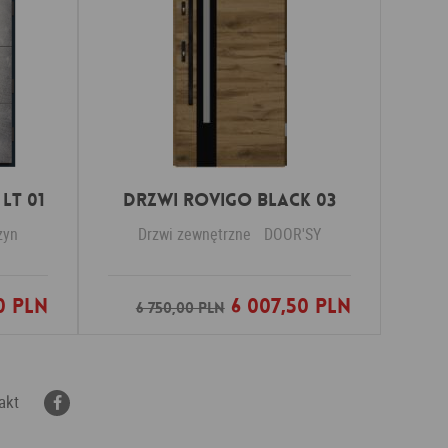
LT 01
DRZWI ROVIGO BLACK 03
zyn
Drzwi zewnętrzne
DOOR'SY
0 PLN
6 007,50 PLN
nych
Dodaj do ulubionych
6 750,00 PLN
akt