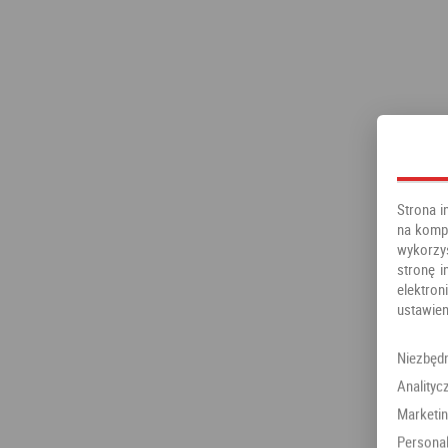
Strona i
na kompu
wykorzy
stronę i
elektr
ustawien
Niezbęd
Analityc
Marketi
Personal