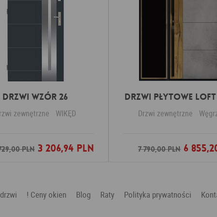
Drzwi Wzór 26
DRZWI PŁYTOWE LOFT 
rzwi zewnętrzne
WIKĘD
Drzwi zewnętrzne
Węgr
3 206,94 PLN
6 855,2
Dodaj do ulubionych
Dodaj do ulubio
729,00 PLN
7 790,00 PLN
 drzwi
! Ceny okien
Blog
Raty
Polityka prywatności
Kont