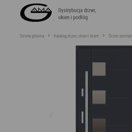
Dystrybucja drzwi,
okien i podłóg
Strona główna
Katalog drzwi, okien i bram
Drzwi zewnęt