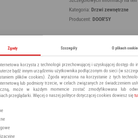
Kategoria:
Drzwi zewnętrzne
Producent:
DOOR'SY
W standardzie
Zgody
Szczegóły
O plikach cookie
nternetowa korzysta z technologii przechowującej i uzyskującej dostęp do i
terze bądź innym urządzeniu użytkownika podłączonym do sieci (w szczeg
staniem plików cookies). Zgoda wyrażona na korzystanie z tych technolog
nternetową lub podmioty trzecie, w celach związanych ze świadczeniem us
oniczną, może w każdym momencie zostać zmodyfikowana lub odw
iach przeglądarki. Więcej o naszej polityce dotyczącej cookies dowiesz się
tu
ne
zne
ngowe
izacyjne