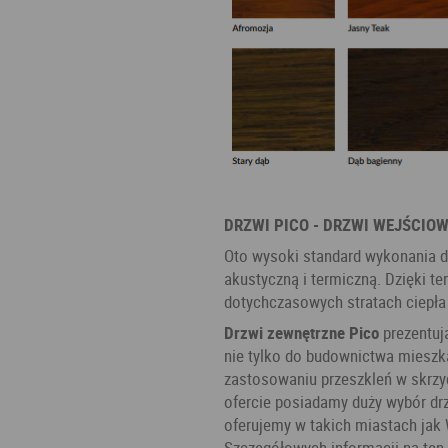
DRZWI PICO - DRZWI WEJŚCIO
Oto wysoki standard wykonania drz
akustyczną i termiczną. Dzięki 
dotychczasowych stratach ciepła
Drzwi zewnętrzne Pico
prezentują
nie tylko do budownictwa mieszka
zastosowaniu przeszkleń w skrz
ofercie posiadamy duży wybór dr
oferujemy w takich miastach jak W
Szczegółowych informacji na ten 