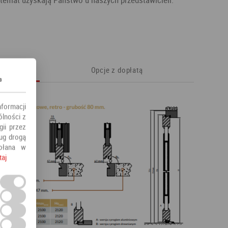
Opcje z dopłatą
s
nformacji
ólności z
ii przez
ług drogą
ołana w
taj