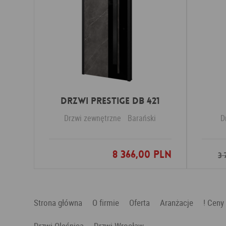
Drzwi PRESTIGE DB 421
Drzwi zewnętrzne
Barański
D
8 366,00 PLN
Dodaj do ulubionych
3 
Strona główna
O firmie
Oferta
Aranżacje
! Ceny
Drzwi Oleśnica
Drzwi Wrocław