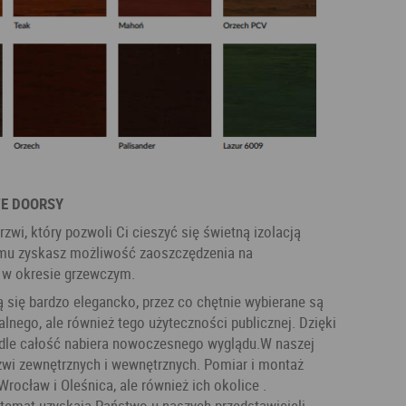
WE DOORSY
wi, który pozwoli Ci cieszyć się świetną izolacją
temu zyskasz możliwość zaoszczędzenia na
 w okresie grzewczym.
 się bardzo elegancko, przez co chętnie wybierane są
lnego, ale również tego użyteczności publicznej. Dzięki
ydle całość nabiera nowoczesnego wyglądu.W naszej
zwi zewnętrznych i wewnętrznych. Pomiar i montaż
rocław i Oleśnica, ale również ich okolice .
temat uzyskają Państwo u naszych przedstawicieli.