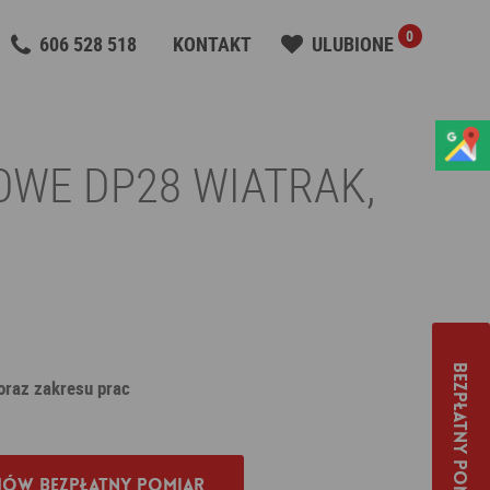
0
606 528 518
KONTAKT
ULUBIONE
OWE DP28 WIATRAK,
Bezpłatny pomiar
 oraz zakresu prac
ów bezpłatny pomiar