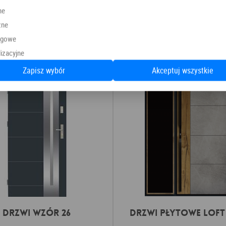
Producent:
Wiatrak
ne
zne
ngowe
Polecamy również
izacyjne
Zapisz wybór
Akceptuj wszystkie
Drzwi Wzór 26
DRZWI PŁYTOWE LOFT 