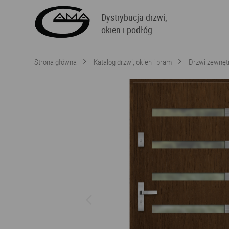
Dystrybucja drzwi,
okien i podłóg
Strona główna
Katalog drzwi, okien i bram
Drzwi zewnęt