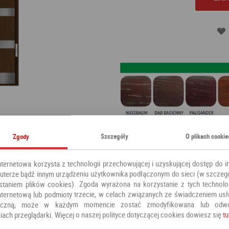
Zgody
Szczegóły
O plikach cookie
Drewniane drzwi Wiatrak
to więce
multum różnorakich korzyści - od
nternetowa korzysta z technologii przechowującej i uzyskującej dostęp do i
ochronę przed włamaniami
i trw
terze bądź innym urządzeniu użytkownika podłączonym do sieci (w szczeg
Wiatrak zostały odpowiednio zab
staniem plików cookies). Zgoda wyrażona na korzystanie z tych technolog
mechanicznymi, dzięki czemu sta
nternetową lub podmioty trzecie, w celach związanych ze świadczeniem us
opcji.
oniczną, może w każdym momencie zostać zmodyfikowana lub odw
iach przeglądarki. Więcej o naszej polityce dotyczącej cookies dowiesz się
tu
Kategoria:
Drzwi zewnętrzne