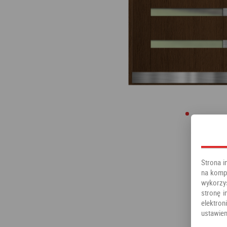
Strona i
na kompu
wykorzy
stronę i
elektr
ustawien