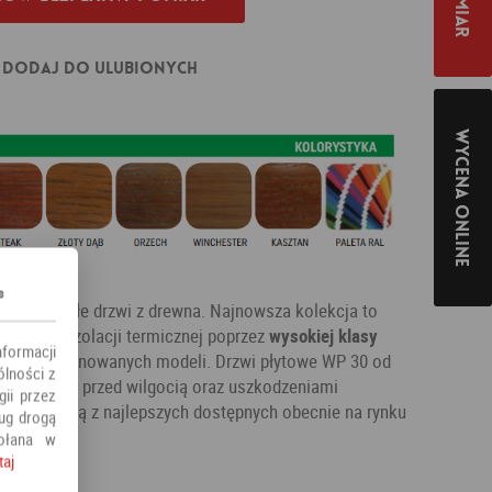
Dodaj do ulubionych
Wycena online
s
j niż zwykłe drzwi z drewna. Najnowsza kolekcja to
 świetnej izolacji termicznej poprzez
wysokiej klasy
nformacji
ałość proponowanych modeli. Drzwi płytowe WP 30 od
ólności z
ezpieczone przed wilgocią oraz uszkodzeniami
ii przez
nowią jedną z najlepszych dostępnych obecnie na rynku
ług drogą
ołana w
taj