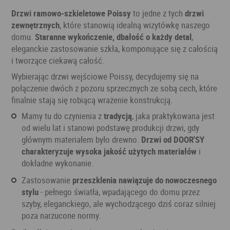
Drzwi ramowo-szkieletowe Poissy
to jedne z tych
drzwi
zewnętrznych
, które stanowią idealną wizytówkę naszego
domu.
Staranne wykończenie, dbałość o każdy detal
,
eleganckie zastosowanie szkła, komponujące się z całością
i tworzące ciekawą całość.
Wybierając drzwi wejściowe Poissy, decydujemy się na
połączenie dwóch z pozoru sprzecznych ze sobą cech, które
finalnie stają się robiącą wrażenie konstrukcją.
Mamy tu do czynienia z
tradycją
, jaka praktykowana jest
od wielu lat i stanowi podstawę produkcji drzwi, gdy
głównym materiałem było drewno.
Drzwi od DOOR'SY
charakteryzuje wysoka jakość użytych materiałów
i
dokładne wykonanie.
Zastosowanie
przeszklenia nawiązuje do nowoczesnego
stylu
- pełnego światła, wpadającego do domu przez
szyby, eleganckiego, ale wychodzącego dziś coraz silniej
poza narzucone normy.